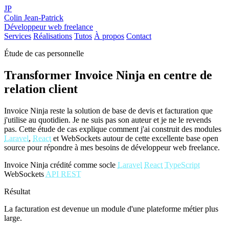
JP
Colin Jean-Patrick
Développeur web freelance
Services
Réalisations
Tutos
À propos
Contact
Étude de cas personnelle
Transformer Invoice Ninja en centre de
relation client
Invoice Ninja reste la solution de base de devis et facturation que
j'utilise au quotidien. Je ne suis pas son auteur et je ne le revends
pas. Cette étude de cas explique comment j'ai construit des modules
Laravel
,
React
et WebSockets autour de cette excellente base open
source pour répondre à mes besoins de développeur web freelance.
Invoice Ninja crédité comme socle
Laravel
React
TypeScript
WebSockets
API REST
Résultat
La facturation est devenue un module d'une plateforme métier plus
large.