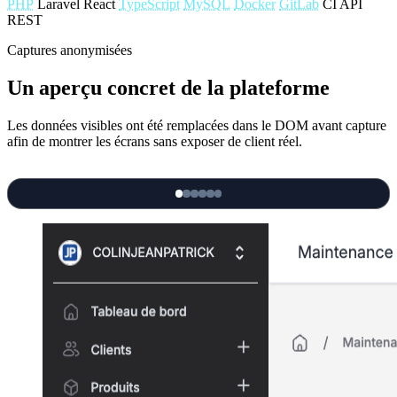
PHP
Laravel
React
TypeScript
MySQL
Docker
GitLab
CI
API
REST
Captures anonymisées
Un aperçu concret de la plateforme
Les données visibles ont été remplacées dans le DOM avant capture
afin de montrer les écrans sans exposer de client réel.
‹
›
Dashboard maintenance: applications, contrats, alertes et
prochaines actions.