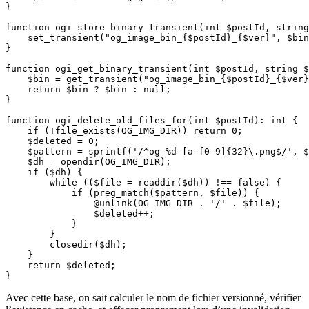
}

function ogi_store_binary_transient(int $postId, string
    set_transient("og_image_bin_{$postId}_{$ver}", $bin
}

function ogi_get_binary_transient(int $postId, string $
    $bin = get_transient("og_image_bin_{$postId}_{$ver}
    return $bin ? $bin : null;

}

function ogi_delete_old_files_for(int $postId): int {

    if (!file_exists(OG_IMG_DIR)) return 0;

    $deleted = 0;

    $pattern = sprintf('/^og-%d-[a-f0-9]{32}\.png$/', $
    $dh = opendir(OG_IMG_DIR);

    if ($dh) {

        while (($file = readdir($dh)) !== false) {

            if (preg_match($pattern, $file)) {

                @unlink(OG_IMG_DIR . '/' . $file);

                $deleted++;

            }

        }

        closedir($dh);

    }

    return $deleted;

}
Avec cette base, on sait calculer le nom de fichier versionné, vérifier