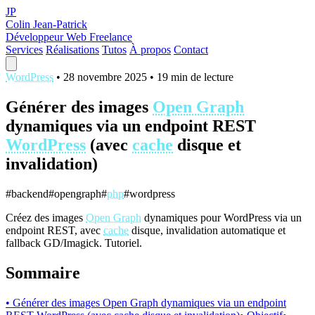
JP
Colin Jean-Patrick
Développeur Web Freelance
Services
Réalisations
Tutos
À propos
Contact
WordPress
•
28 novembre 2025
•
19 min de lecture
Générer des images
Open Graph
dynamiques via un endpoint REST
WordPress
(avec
cache
disque et
invalidation)
#backend
#opengraph
#
php
#wordpress
Créez des images
Open Graph
dynamiques pour WordPress via un
endpoint REST, avec
cache
disque, invalidation automatique et
fallback GD/Imagick. Tutoriel.
Sommaire
• Générer des images Open Graph dynamiques via un endpoint