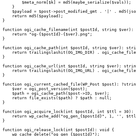
        $meta_norm[$k] = md5(maybe_serialize($vals));

    }

    $payload = $post->post_modified_gmt . '|' . md5(jso
    return md5($payload);

}

function ogi_cache_filename(int $postId, string $ver): 
    return "og-{$postId}-{$ver}.png";

}

function ogi_cache_path(int $postId, string $ver): stri
    return trailingslashit(OG_IMG_DIR) . ogi_cache_file
}

function ogi_cache_url(int $postId, string $ver): strin
    return trailingslashit(OG_IMG_URL) . ogi_cache_file
}

function ogi_current_cached_file(WP_Post $post): ?strin
    $ver = ogi_post_version($post);

    $path = ogi_cache_path($post->ID, $ver);

    return file_exists($path) ? $path : null;

}

function ogi_acquire_lock(int $postId, int $ttl = 30): 
    return wp_cache_add("og_gen_{$postId}", 1, '', $ttl
}

function ogi_release_lock(int $postId): void {

    wp_cache_delete("og_gen_{$postId}");
