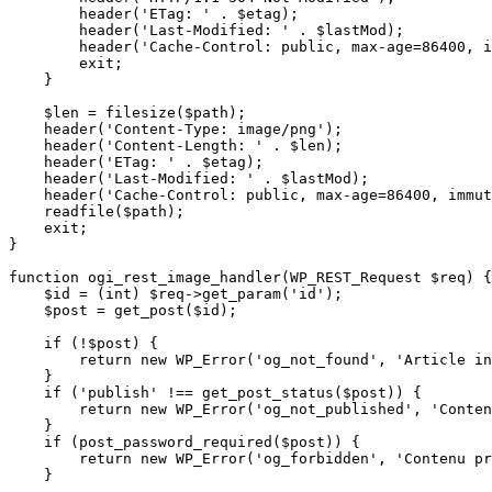
        header('ETag: ' . $etag);

        header('Last-Modified: ' . $lastMod);

        header('Cache-Control: public, max-age=86400, i
        exit;

    }

    $len = filesize($path);

    header('Content-Type: image/png');

    header('Content-Length: ' . $len);

    header('ETag: ' . $etag);

    header('Last-Modified: ' . $lastMod);

    header('Cache-Control: public, max-age=86400, immut
    readfile($path);

    exit;

}

function ogi_rest_image_handler(WP_REST_Request $req) {

    $id = (int) $req->get_param('id');

    $post = get_post($id);

    if (!$post) {

        return new WP_Error('og_not_found', 'Article in
    }

    if ('publish' !== get_post_status($post)) {

        return new WP_Error('og_not_published', 'Conten
    }

    if (post_password_required($post)) {

        return new WP_Error('og_forbidden', 'Contenu pr
    }
