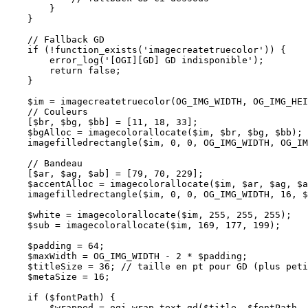
        }

    }

    // Fallback GD

    if (!function_exists('imagecreatetruecolor')) {

        error_log('[OGI][GD] GD indisponible');

        return false;

    }

    $im = imagecreatetruecolor(OG_IMG_WIDTH, OG_IMG_HEI
    // Couleurs

    [$br, $bg, $bb] = [11, 18, 33];

    $bgAlloc = imagecolorallocate($im, $br, $bg, $bb);

    imagefilledrectangle($im, 0, 0, OG_IMG_WIDTH, OG_IM
    // Bandeau

    [$ar, $ag, $ab] = [79, 70, 229];

    $accentAlloc = imagecolorallocate($im, $ar, $ag, $a
    imagefilledrectangle($im, 0, 0, OG_IMG_WIDTH, 16, $
    $white = imagecolorallocate($im, 255, 255, 255);

    $sub = imagecolorallocate($im, 169, 177, 199);

    $padding = 64;

    $maxWidth = OG_IMG_WIDTH - 2 * $padding;

    $titleSize = 36; // taille en pt pour GD (plus peti
    $metaSize = 16;

    if ($fontPath) {

        $wrapped = ogi_wrap_text_gd($title, $fontPath, 