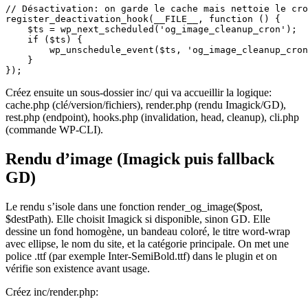
// Désactivation: on garde le cache mais nettoie le cro
register_deactivation_hook(__FILE__, function () {

    $ts = wp_next_scheduled('og_image_cleanup_cron');

    if ($ts) {

        wp_unschedule_event($ts, 'og_image_cleanup_cron
    }

});
Créez ensuite un sous-dossier inc/ qui va accueillir la logique:
cache.php (clé/version/fichiers), render.php (rendu Imagick/GD),
rest.php (endpoint), hooks.php (invalidation, head, cleanup), cli.php
(commande WP-CLI).
Rendu d’image (Imagick puis fallback
GD)
Le rendu s’isole dans une fonction render_og_image($post,
$destPath). Elle choisit Imagick si disponible, sinon GD. Elle
dessine un fond homogène, un bandeau coloré, le titre word-wrap
avec ellipse, le nom du site, et la catégorie principale. On met une
police .ttf (par exemple Inter-SemiBold.ttf) dans le plugin et on
vérifie son existence avant usage.
Créez inc/render.php: