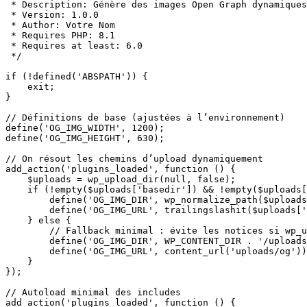
 * Description: Génère des images Open Graph dynamiques
 * Version: 1.0.0

 * Author: Votre Nom

 * Requires PHP: 8.1

 * Requires at least: 6.0

 */

if (!defined('ABSPATH')) {

    exit;

}

// Définitions de base (ajustées à l’environnement)

define('OG_IMG_WIDTH', 1200);

define('OG_IMG_HEIGHT', 630);

// On résout les chemins d’upload dynamiquement

add_action('plugins_loaded', function () {

    $uploads = wp_upload_dir(null, false);

    if (!empty($uploads['basedir']) && !empty($uploads[
        define('OG_IMG_DIR', wp_normalize_path($uploads
        define('OG_IMG_URL', trailingslashit($uploads['
    } else {

        // Fallback minimal : évite les notices si wp_u
        define('OG_IMG_DIR', WP_CONTENT_DIR . '/uploads
        define('OG_IMG_URL', content_url('uploads/og'))
    }

});

// Autoload minimal des includes

add_action('plugins_loaded', function () {
