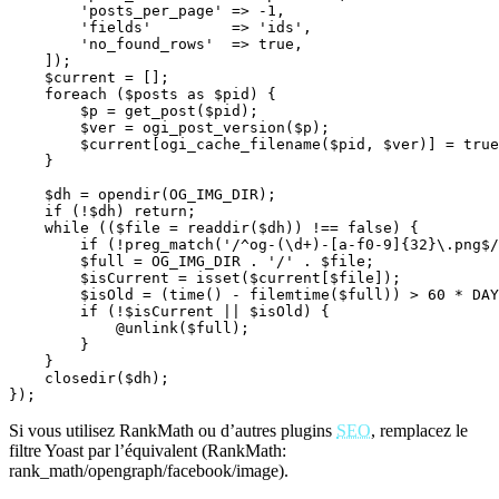
        'posts_per_page' => -1,

        'fields'         => 'ids',

        'no_found_rows'  => true,

    ]);

    $current = [];

    foreach ($posts as $pid) {

        $p = get_post($pid);

        $ver = ogi_post_version($p);

        $current[ogi_cache_filename($pid, $ver)] = true
    }

    $dh = opendir(OG_IMG_DIR);

    if (!$dh) return;

    while (($file = readdir($dh)) !== false) {

        if (!preg_match('/^og-(\d+)-[a-f0-9]{32}\.png$/
        $full = OG_IMG_DIR . '/' . $file;

        $isCurrent = isset($current[$file]);

        $isOld = (time() - filemtime($full)) > 60 * DAY
        if (!$isCurrent || $isOld) {

            @unlink($full);

        }

    }

    closedir($dh);

});
Si vous utilisez RankMath ou d’autres plugins
SEO
, remplacez le
filtre Yoast par l’équivalent (RankMath:
rank_math/opengraph/facebook/image).