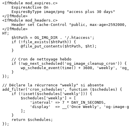
<IfModule mod_expires.c>

    ExpiresActive On

    ExpiresByType image/png "access plus 30 days"

</IfModule>

<IfModule mod_headers.c>

    Header set Cache-Control "public, max-age=2592000, 
</IfModule>

HT;

    $htPath = OG_IMG_DIR . '/.htaccess';

    if (!file_exists($htPath)) {

        @file_put_contents($htPath, $ht);

    }

    // Cron de nettoyage hebdo

    if (!wp_next_scheduled('og_image_cleanup_cron')) {

        wp_schedule_event(time() + 3600, 'weekly', 'og_
    }

});

// Déclare la récurrence "weekly" si absente

add_filter('cron_schedules', function ($schedules) {

    if (!isset($schedules['weekly'])) {

        $schedules['weekly'] = [

            'interval' => 7 * DAY_IN_SECONDS,

            'display'  => __('Once Weekly', 'og-image-g
        ];

    }

    return $schedules;

});
