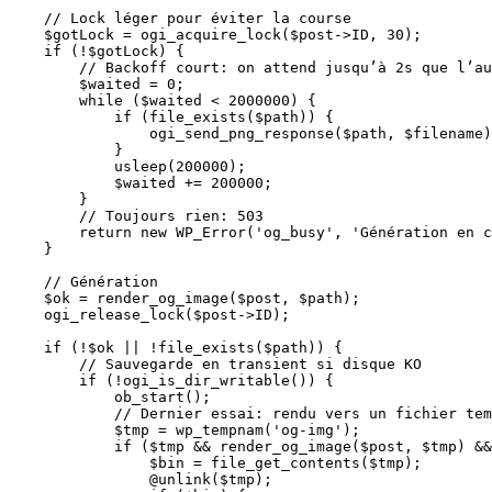
    // Lock léger pour éviter la course

    $gotLock = ogi_acquire_lock($post->ID, 30);

    if (!$gotLock) {

        // Backoff court: on attend jusqu’à 2s que l’au
        $waited = 0;

        while ($waited < 2000000) {

            if (file_exists($path)) {

                ogi_send_png_response($path, $filename)
            }

            usleep(200000);

            $waited += 200000;

        }

        // Toujours rien: 503

        return new WP_Error('og_busy', 'Génération en c
    }

    // Génération

    $ok = render_og_image($post, $path);

    ogi_release_lock($post->ID);

    if (!$ok || !file_exists($path)) {

        // Sauvegarde en transient si disque KO

        if (!ogi_is_dir_writable()) {

            ob_start();

            // Dernier essai: rendu vers un fichier tem
            $tmp = wp_tempnam('og-img');

            if ($tmp && render_og_image($post, $tmp) &&
                $bin = file_get_contents($tmp);

                @unlink($tmp);
