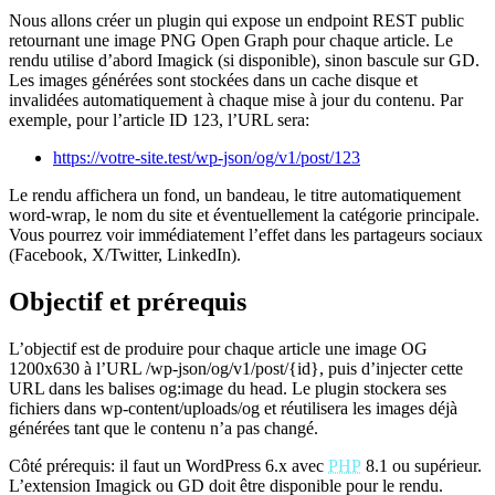
Nous allons créer un plugin qui expose un endpoint REST public
retournant une image PNG Open Graph pour chaque article. Le
rendu utilise d’abord Imagick (si disponible), sinon bascule sur GD.
Les images générées sont stockées dans un cache disque et
invalidées automatiquement à chaque mise à jour du contenu. Par
exemple, pour l’article ID 123, l’URL sera:
https://votre-site.test/wp-json/og/v1/post/123
Le rendu affichera un fond, un bandeau, le titre automatiquement
word-wrap, le nom du site et éventuellement la catégorie principale.
Vous pourrez voir immédiatement l’effet dans les partageurs sociaux
(Facebook, X/Twitter, LinkedIn).
Objectif et prérequis
L’objectif est de produire pour chaque article une image OG
1200x630 à l’URL /wp-json/og/v1/post/{id}, puis d’injecter cette
URL dans les balises og:image du head. Le plugin stockera ses
fichiers dans wp-content/uploads/og et réutilisera les images déjà
générées tant que le contenu n’a pas changé.
Côté prérequis: il faut un WordPress 6.x avec
PHP
8.1 ou supérieur.
L’extension Imagick ou GD doit être disponible pour le rendu.