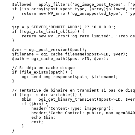
    $allowed = apply_filters('og_image_post_types', ['p
    if (!in_array($post->post_type, (array)$allowed, tr
        return new WP_Error('og_unsupported_type', 'Typ
    }

    $ip = $_SERVER['REMOTE_ADDR'] ?? '0.0.0.0';

    if (!ogi_rate_limit_ok($ip)) {

        return new WP_Error('og_rate_limited', 'Trop de
    }

    $ver = ogi_post_version($post);

    $filename = ogi_cache_filename($post->ID, $ver);

    $path = ogi_cache_path($post->ID, $ver);

    // Si déjà en cache disque

    if (file_exists($path)) {

        ogi_send_png_response($path, $filename);

    }

    // Tentative de binaire en transient si pas de disq
    if (!ogi_is_dir_writable()) {

        $bin = ogi_get_binary_transient($post->ID, $ver
        if ($bin) {

            header('Content-Type: image/png');

            header('Cache-Control: public, max-age=8640
            echo $bin;

            exit;

        }

    }
