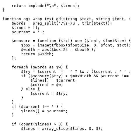
    return implode("\n", $lines);

}

function ogi_wrap_text_gd(string $text, string $font, i
    $words = preg_split('/\s+/u', trim($text));

    $lines = [];

    $current = '';

    $measure = function ($txt) use ($font, $fontSize) {

        $box = imagettfbbox($fontSize, 0, $font, $txt);

        $width = abs($box[2] - $box[0]);

        return $width;

    };

    foreach ($words as $w) {

        $try = $current === '' ? $w : ($current . ' ' .
        if ($measure($try) > $maxWidth && $current !== 
            $lines[] = $current;

            $current = $w;

        } else {

            $current = $try;

        }

    }

    if ($current !== '') {

        $lines[] = $current;

    }

    if (count($lines) > 3) {

        $lines = array_slice($lines, 0, 3);
