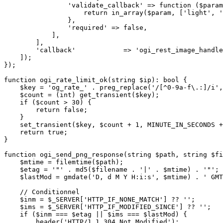
                'validate_callback' => function ($param
                    return in_array($param, ['light', '
                },

                'required' => false,

            ],

        ],

        'callback'            => 'ogi_rest_image_handle
    ]);

});

function ogi_rate_limit_ok(string $ip): bool {

    $key = 'og_rate_' . preg_replace('/[^0-9a-f\.:]/i',
    $count = (int) get_transient($key);

    if ($count > 30) {

        return false;

    }

    set_transient($key, $count + 1, MINUTE_IN_SECONDS +
    return true;

}

function ogi_send_png_response(string $path, string $fi
    $mtime = filemtime($path);

    $etag = '"' . md5($filename . '|' . $mtime) . '"';

    $lastMod = gmdate('D, d M Y H:i:s', $mtime) . ' GMT
    // Conditionnel

    $inm = $_SERVER['HTTP_IF_NONE_MATCH'] ?? '';

    $ims = $_SERVER['HTTP_IF_MODIFIED_SINCE'] ?? '';

    if ($inm === $etag || $ims === $lastMod) {

        header('HTTP/1.1 304 Not Modified');
