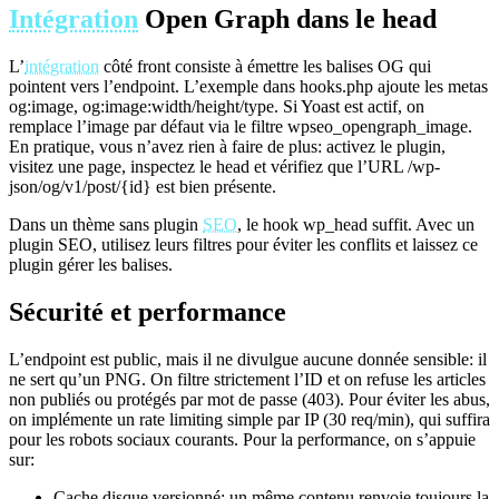
Intégration
Open Graph dans le head
L’
intégration
côté front consiste à émettre les balises OG qui
pointent vers l’endpoint. L’exemple dans hooks.php ajoute les metas
og:image, og:image:width/height/type. Si Yoast est actif, on
remplace l’image par défaut via le filtre wpseo_opengraph_image.
En pratique, vous n’avez rien à faire de plus: activez le plugin,
visitez une page, inspectez le head et vérifiez que l’URL /wp-
json/og/v1/post/{id} est bien présente.
Dans un thème sans plugin
SEO
, le hook wp_head suffit. Avec un
plugin SEO, utilisez leurs filtres pour éviter les conflits et laissez ce
plugin gérer les balises.
Sécurité et performance
L’endpoint est public, mais il ne divulgue aucune donnée sensible: il
ne sert qu’un PNG. On filtre strictement l’ID et on refuse les articles
non publiés ou protégés par mot de passe (403). Pour éviter les abus,
on implémente un rate limiting simple par IP (30 req/min), qui suffira
pour les robots sociaux courants. Pour la performance, on s’appuie
sur:
Cache disque versionné: un même contenu renvoie toujours la