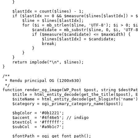
    }

    $lastIdx = count($lines) - 1;

    if ($lastIdx >= 0 && $measure($lines[$lastIdx]) > $
        $line = $lines[$lastIdx];

        for ($i = mb_strlen($line, 'UTF-8'); $i > 0; $i
            $candidate = mb_substr($line, 0, $i, 'UTF-8
            if ($measure($candidate) <= $maxWidth) {

                $lines[$lastIdx] = $candidate;

                break;

            }

        }

    }

    return implode("\n", $lines);

}

/**

 * Rendu principal OG (1200x630)

 */

function render_og_image(WP_Post $post, string $destPat
    $title = html_entity_decode(get_the_title($post), E
    $siteName = html_entity_decode(get_bloginfo('name')
    $category = ogi_primary_category_name($post);

    $bgColor = '#0b1221';

    $accent  = '#4f46e5'; // indigo

    $textCol = '#ffffff';

    $subCol  = '#a9b1c7';

    $fontPath = ogi_get_font_path();
