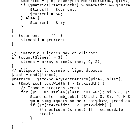
        $metrics = $img->queryFontMetrics($draw, $try);

        if ($metrics['textWidth'] > $maxWidth && $curre
            $lines[] = $current;

            $current = $w;

        } else {

            $current = $try;

        }

    }

    if ($current !== '') {

        $lines[] = $current;

    }

    // Limiter à 3 lignes max et ellipser

    if (count($lines) > 3) {

        $lines = array_slice($lines, 0, 3);

    }

    // Ellipse si la dernière ligne dépasse

    $last = end($lines);

    $metrics = $img->queryFontMetrics($draw, $last);

    if ($metrics['textWidth'] > $maxWidth) {

        // Tronque progressivement

        for ($i = mb_strlen($last, 'UTF-8'); $i > 0; $i
            $candidate = mb_substr($last, 0, $i, 'UTF-8
            $m = $img->queryFontMetrics($draw, $candida
            if ($m['textWidth'] <= $maxWidth) {

                $lines[count($lines)-1] = $candidate;

                break;

            }

        }

    }
