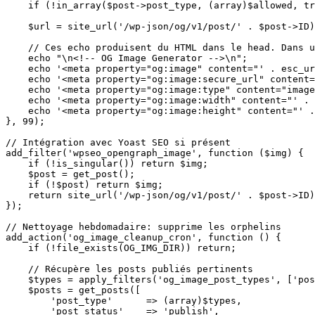
    if (!in_array($post->post_type, (array)$allowed, tr
    $url = site_url('/wp-json/og/v1/post/' . $post->ID)
    // Ces echo produisent du HTML dans le head. Dans u
    echo "\n<!-- OG Image Generator -->\n";

    echo '<meta property="og:image" content="' . esc_ur
    echo '<meta property="og:image:secure_url" content=
    echo '<meta property="og:image:type" content="image
    echo '<meta property="og:image:width" content="' . 
    echo '<meta property="og:image:height" content="' .
}, 99);

// Intégration avec Yoast SEO si présent

add_filter('wpseo_opengraph_image', function ($img) {

    if (!is_singular()) return $img;

    $post = get_post();

    if (!$post) return $img;

    return site_url('/wp-json/og/v1/post/' . $post->ID)
});

// Nettoyage hebdomadaire: supprime les orphelins

add_action('og_image_cleanup_cron', function () {

    if (!file_exists(OG_IMG_DIR)) return;

    // Récupère les posts publiés pertinents

    $types = apply_filters('og_image_post_types', ['pos
    $posts = get_posts([

        'post_type'      => (array)$types,

        'post_status'    => 'publish',
