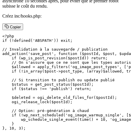
asynchrone 10 secondes après, pour éviter que le premier robot
subisse le coût du rendu.
Créez inc/hooks.php:
Copier
<?php

if (!defined('ABSPATH')) exit;

// Invalidation à la sauvegarde / publication

add_action('save_post', function ($postId, $post, $upda
    if (wp_is_post_revision($postId)) return;

    // On s'assure que ce ne sont que les types autoris
    $allowed = apply_filters('og_image_post_types', ['p
    if (!in_array($post->post_type, (array)$allowed, tr
    // Si transition to publish ou update publié

    $status = get_post_status($postId);

    if ($status !== 'publish') return;

    $deleted = ogi_delete_old_files_for($postId);

    ogi_release_lock($postId);

    // Option: pré-génération à chaud

    if (!wp_next_scheduled('og_image_warmup_single', [$
        wp_schedule_single_event(time() + 10, 'og_image
    }

}, 10, 3);
