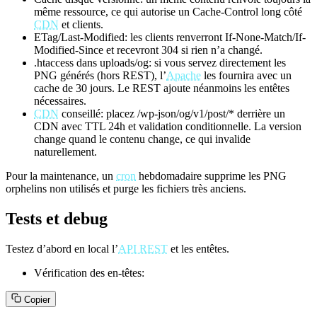
même ressource, ce qui autorise un Cache-Control long côté
CDN
et clients.
ETag/Last-Modified: les clients renverront If-None-Match/If-
Modified-Since et recevront 304 si rien n’a changé.
.htaccess dans uploads/og: si vous servez directement les
PNG générés (hors REST), l’
Apache
les fournira avec un
cache de 30 jours. Le REST ajoute néanmoins les entêtes
nécessaires.
CDN
conseillé: placez /wp-json/og/v1/post/* derrière un
CDN avec TTL 24h et validation conditionnelle. La version
change quand le contenu change, ce qui invalide
naturellement.
Pour la maintenance, un
cron
hebdomadaire supprime les PNG
orphelins non utilisés et purge les fichiers très anciens.
Tests et debug
Testez d’abord en local l’
API REST
et les entêtes.
Vérification des en-têtes:
Copier