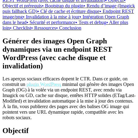
REST WordPress (avec cache disque et invalidation)
• Objectif
•
Objectif et prérequis
• Bootstrap du plugin
• Rendu d’image (Imagick
puis fallback GD)
• Clé de cache et écriture disque
• Endpoint REST
image/png
• Invalidation à la mise à jour
• Intégration Open Graph
dans le head
• Sécurité et performance
• Tests et debug
• Aller plus
loin
• Checklist
• Ressources
• Conclusion
Générer des images Open Graph
dynamiques via un endpoint REST
WordPress (avec cache disque et
invalidation)
Les aperçus sociaux efficaces dopent le CTR. Dans ce guide, on
construit un
plugin WordPress
minimal qui génère des images Open
Graph (OG) à la volée via un endpoint REST, avec rendu via
Imagick ou GD, cache sur disque, entêtes HTTP solides (ETag/Last-
Modified) et invalidation automatique à la mise à jour des contenus.
À la fin, vous publierez des pages avec des balises OG image qui
pointent vers une URL dynamique rapide, compatible avec les
robots sociaux.
Objectif