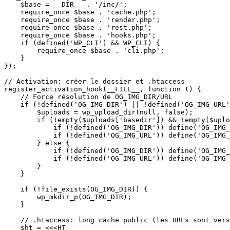
    $base = __DIR__ . '/inc/';

    require_once $base . 'cache.php';

    require_once $base . 'render.php';

    require_once $base . 'rest.php';

    require_once $base . 'hooks.php';

    if (defined('WP_CLI') && WP_CLI) {

        require_once $base . 'cli.php';

    }

});

// Activation: créer le dossier et .htaccess

register_activation_hook(__FILE__, function () {

    // Force résolution de OG_IMG_DIR/URL

    if (!defined('OG_IMG_DIR') || !defined('OG_IMG_URL'
        $uploads = wp_upload_dir(null, false);

        if (!empty($uploads['basedir']) && !empty($uplo
            if (!defined('OG_IMG_DIR')) define('OG_IMG_
            if (!defined('OG_IMG_URL')) define('OG_IMG_
        } else {

            if (!defined('OG_IMG_DIR')) define('OG_IMG_
            if (!defined('OG_IMG_URL')) define('OG_IMG_
        }

    }

    if (!file_exists(OG_IMG_DIR)) {

        wp_mkdir_p(OG_IMG_DIR);

    }

    // .htaccess: long cache public (les URLs sont vers
    $ht = <<<HT
