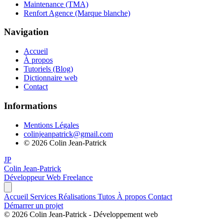
Maintenance (TMA)
Renfort Agence (Marque blanche)
Navigation
Accueil
À propos
Tutoriels (Blog)
Dictionnaire web
Contact
Informations
Mentions Légales
colinjeanpatrick@gmail.com
©
2026
Colin Jean-Patrick
JP
Colin Jean-Patrick
Développeur Web Freelance
Accueil
Services
Réalisations
Tutos
À propos
Contact
Démarrer un projet
©
2026
Colin Jean-Patrick - Développement web