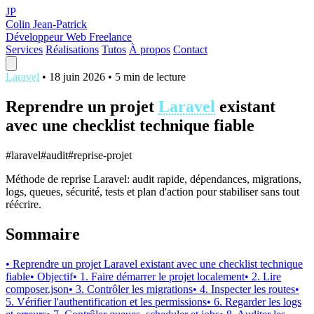
JP
Colin Jean-Patrick
Développeur Web Freelance
Services
Réalisations
Tutos
À propos
Contact
Laravel
•
18 juin 2026
•
5 min de lecture
Reprendre un projet
Laravel
existant
avec une checklist technique fiable
#laravel
#audit
#reprise-projet
Méthode de reprise Laravel: audit rapide, dépendances, migrations,
logs, queues, sécurité, tests et plan d'action pour stabiliser sans tout
réécrire.
Sommaire
• Reprendre un projet Laravel existant avec une checklist technique
fiable
• Objectif
• 1. Faire démarrer le projet localement
• 2. Lire
composer.json
• 3. Contrôler les migrations
• 4. Inspecter les routes
•
5. Vérifier l'authentification et les permissions
• 6. Regarder les logs