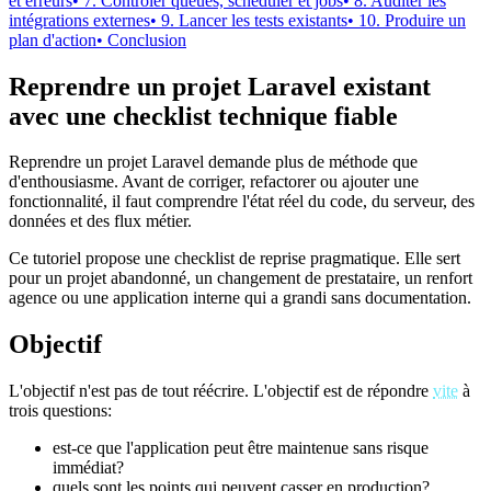
et erreurs
• 7. Contrôler queues, scheduler et jobs
• 8. Auditer les
intégrations externes
• 9. Lancer les tests existants
• 10. Produire un
plan d'action
• Conclusion
Reprendre un projet Laravel existant
avec une checklist technique fiable
Reprendre un projet Laravel demande plus de méthode que
d'enthousiasme. Avant de corriger, refactorer ou ajouter une
fonctionnalité, il faut comprendre l'état réel du code, du serveur, des
données et des flux métier.
Ce tutoriel propose une checklist de reprise pragmatique. Elle sert
pour un projet abandonné, un changement de prestataire, un renfort
agence ou une application interne qui a grandi sans documentation.
Objectif
L'objectif n'est pas de tout réécrire. L'objectif est de répondre
vite
à
trois questions:
est-ce que l'application peut être maintenue sans risque
immédiat?
quels sont les points qui peuvent casser en production?