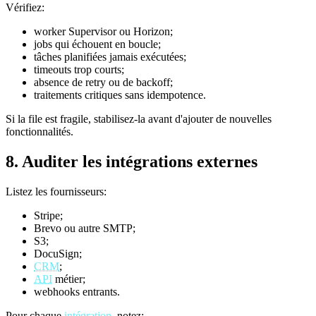
Vérifiez:
worker Supervisor ou Horizon;
jobs qui échouent en boucle;
tâches planifiées jamais exécutées;
timeouts trop courts;
absence de retry ou de backoff;
traitements critiques sans idempotence.
Si la file est fragile, stabilisez-la avant d'ajouter de nouvelles
fonctionnalités.
8. Auditer les intégrations externes
Listez les fournisseurs:
Stripe;
Brevo ou autre SMTP;
S3;
DocuSign;
CRM
;
API
métier;
webhooks entrants.
Pour chaque
intégration
, notez: