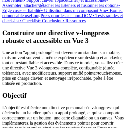
mouvement
• Support clavier (Space/Enter) et accessibilité
•
Assembler: attacher/détacher les listeners et fusionner les options
•
Edge cases et fiabilité
• Utilisation dans un composant Vue
• Bonus:
composable useLongPress pour les cas non-DOM
• Tests rapides et
check-list
• Checklist
• Conclusion
• Ressources
Construire une directive v-longpress
robuste et accessible en Vue 3
Une action “appui prolongé” est devenue un standard sur mobile,
mais on veut souvent la même expérience sur desktop et au clavier,
tout en restant fiable et accessible. Dans ce tutoriel, vous allez créer
une directive Vue 3 v-longpress complète, configurable (durée,
tolérance), avec modificateurs, support unifié pointer/touch/mouse,
prise en charge clavier, et nettoyage irréprochable, prête à être
utilisée en production.
Objectif
L’objectif est d’écrire une directive personnalisée v-longpress qui
déclenche un handler après un appui prolongé, et qui se comporte
correctement sur un bouton, une carte cliquable ou un canvas. Vous
implémenterez la gestion des événements pointer pour couvrir