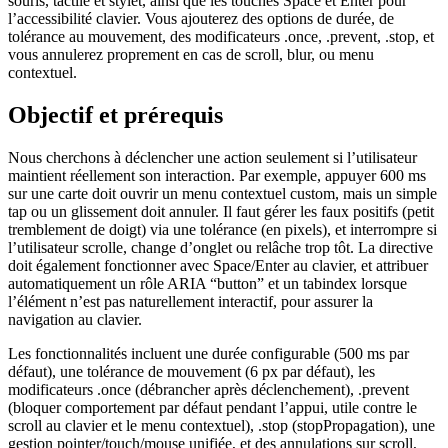
souris, tactile et stylet, ainsi que les touches Space et Enter pour
l’accessibilité clavier. Vous ajouterez des options de durée, de
tolérance au mouvement, des modificateurs .once, .prevent, .stop, et
vous annulerez proprement en cas de scroll, blur, ou menu
contextuel.
Objectif et prérequis
Nous cherchons à déclencher une action seulement si l’utilisateur
maintient réellement son interaction. Par exemple, appuyer 600 ms
sur une carte doit ouvrir un menu contextuel custom, mais un simple
tap ou un glissement doit annuler. Il faut gérer les faux positifs (petit
tremblement de doigt) via une tolérance (en pixels), et interrompre si
l’utilisateur scrolle, change d’onglet ou relâche trop tôt. La directive
doit également fonctionner avec Space/Enter au clavier, et attribuer
automatiquement un rôle ARIA “button” et un tabindex lorsque
l’élément n’est pas naturellement interactif, pour assurer la
navigation au clavier.
Les fonctionnalités incluent une durée configurable (500 ms par
défaut), une tolérance de mouvement (6 px par défaut), les
modificateurs .once (débrancher après déclenchement), .prevent
(bloquer comportement par défaut pendant l’appui, utile contre le
scroll au clavier et le menu contextuel), .stop (stopPropagation), une
gestion pointer/touch/mouse unifiée, et des annulations sur scroll,