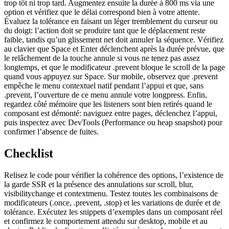
trop tôt ni trop tard. Augmentez ensuite la durée à 800 ms via une
option et vérifiez que le délai correspond bien à votre attente.
Évaluez la tolérance en faisant un léger tremblement du curseur ou
du doigt: l’action doit se produire tant que le déplacement reste
faible, tandis qu’un glissement net doit annuler la séquence. Vérifiez
au clavier que Space et Enter déclenchent après la durée prévue, que
le relâchement de la touche annule si vous ne tenez pas assez
longtemps, et que le modificateur .prevent bloque le scroll de la page
quand vous appuyez sur Space. Sur mobile, observez que .prevent
empêche le menu contextuel natif pendant l’appui et que, sans
.prevent, l’ouverture de ce menu annule votre longpress. Enfin,
regardez côté mémoire que les listeners sont bien retirés quand le
composant est démonté: naviguez entre pages, déclenchez l’appui,
puis inspectez avec DevTools (Performance ou heap snapshot) pour
confirmer l’absence de fuites.
Checklist
Relisez le code pour vérifier la cohérence des options, l’existence de
la garde SSR et la présence des annulations sur scroll, blur,
visibilitychange et contextmenu. Testez toutes les combinaisons de
modificateurs (.once, .prevent, .stop) et les variations de durée et de
tolérance. Exécutez les snippets d’exemples dans un composant réel
et confirmez le comportement attendu sur desktop, mobile et au