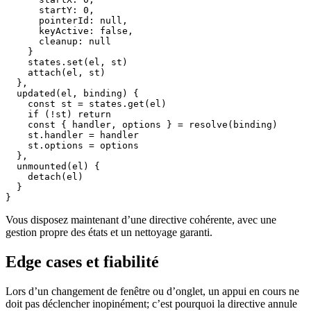
      startY: 0,

      pointerId: null,

      keyActive: false,

      cleanup: null

    }

    states.set(el, st)

    attach(el, st)

  },

  updated(el, binding) {

    const st = states.get(el)

    if (!st) return

    const { handler, options } = resolve(binding)

    st.handler = handler

    st.options = options

  },

  unmounted(el) {

    detach(el)

  }

}
Vous disposez maintenant d’une directive cohérente, avec une
gestion propre des états et un nettoyage garanti.
Edge cases et fiabilité
Lors d’un changement de fenêtre ou d’onglet, un appui en cours ne
doit pas déclencher inopinément; c’est pourquoi la directive annule