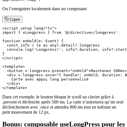
Ou l’enregistrer localement dans un composant:
Copier
<script setup lang="ts">

import { vLongpress } from '@/directives/longpress'

function onHold(e: Event) {

  const info = (e as any).detail?.longpress

  console.log('Longpress!', info?.duration, info?.start
}

</script>

<template>

  <button v-longpress.prevent="onHold">Maintenez 500ms<
  <div v-longpress.once="{ handler: onHold, duration: 8
    Carte avec appui long personnalisé

  </div>

</template>
Dans cet exemple, le bouton bloque le scroll au clavier grâce à
.prevent et déclenche après 500 ms. La carte n’autorisera qu’un seul
déclenchement avec .once et attendra 800 ms tout en tolérant un
petit mouvement de 12 px.
Bonus: composable useLongPress pour les