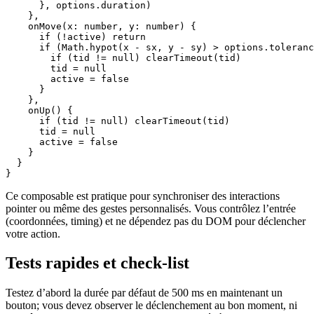
      }, options.duration)

    },

    onMove(x: number, y: number) {

      if (!active) return

      if (Math.hypot(x - sx, y - sy) > options.toleranc
        if (tid != null) clearTimeout(tid)

        tid = null

        active = false

      }

    },

    onUp() {

      if (tid != null) clearTimeout(tid)

      tid = null

      active = false

    }

  }

}
Ce composable est pratique pour synchroniser des interactions
pointer ou même des gestes personnalisés. Vous contrôlez l’entrée
(coordonnées, timing) et ne dépendez pas du DOM pour déclencher
votre action.
Tests rapides et check-list
Testez d’abord la durée par défaut de 500 ms en maintenant un
bouton; vous devez observer le déclenchement au bon moment, ni