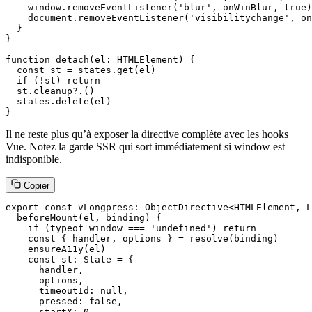
    window.removeEventListener('blur', onWinBlur, true)

    document.removeEventListener('visibilitychange', on
  }

}

function detach(el: HTMLElement) {

  const st = states.get(el)

  if (!st) return

  st.cleanup?.()

  states.delete(el)

}
Il ne reste plus qu’à exposer la directive complète avec les hooks
Vue. Notez la garde SSR qui sort immédiatement si window est
indisponible.
Copier
export const vLongpress: ObjectDirective<HTMLElement, L
  beforeMount(el, binding) {

    if (typeof window === 'undefined') return

    const { handler, options } = resolve(binding)

    ensureA11y(el)

    const st: State = {

      handler,

      options,

      timeoutId: null,

      pressed: false,

      startX: 0,
