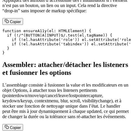
Appliquez des attributs d’accessibilité dès l’initialisation si l’élément
n’est pas un bouton, un lien ou un input. Cela rend la directive
“drop-in” sans imposer de markup spécifique:
Copier
function ensureA11y(el: HTMLElement) {

  if (!/^(BUTTON|A|INPUT)$/.test(el.tagName)) {

    if (!el.hasAttribute('role')) el.setAttribute('role
    if (!el.hasAttribute('tabindex')) el.setAttribute('
  }

}
Assembler: attacher/détacher les listeners
et fusionner les options
L’assemblage consiste à fusionner la value et les modificateurs en un
objet Options, à attacher tous les listeners pertinents
(pointerdown/move/up/cancel/leave/lostpointercapture,
keydown/keyup, contextmenu, blur, scroll, visibilitychange), et à
stocker une fonction de nettoyage unique dans l’état. Le handler
peut être mis à jour dynamiquement à chaque updated, ce qui permet
de changer la durée ou la tolérance sans ré-attacher les événements.
Copier