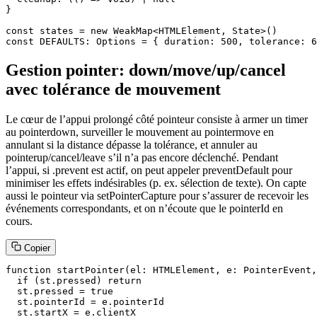
}

const states = new WeakMap<HTMLElement, State>()

const DEFAULTS: Options = { duration: 500, tolerance: 6
Gestion pointer: down/move/up/cancel
avec tolérance de mouvement
Le cœur de l’appui prolongé côté pointeur consiste à armer un timer
au pointerdown, surveiller le mouvement au pointermove en
annulant si la distance dépasse la tolérance, et annuler au
pointerup/cancel/leave s’il n’a pas encore déclenché. Pendant
l’appui, si .prevent est actif, on peut appeler preventDefault pour
minimiser les effets indésirables (p. ex. sélection de texte). On capte
aussi le pointeur via setPointerCapture pour s’assurer de recevoir les
événements correspondants, et on n’écoute que le pointerId en
cours.
Copier
function startPointer(el: HTMLElement, e: PointerEvent,
  if (st.pressed) return

  st.pressed = true

  st.pointerId = e.pointerId

  st.startX = e.clientX
