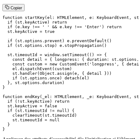
Copier
function startKey(el: HTMLElement, e: KeyboardEvent, st
  if (st.keyActive) return

  if (e.key !== ' ' && e.key !== 'Enter') return

  st.keyActive = true

  if (st.options.prevent) e.preventDefault()

  if (st.options.stop) e.stopPropagation()

  st.timeoutId = window.setTimeout(() => {

    const detail = { longpress: { duration: st.options.
    const custom = new CustomEvent('longpress', { detai
    el.dispatchEvent(custom)

    st.handler(Object.assign(e, { detail }))

    if (st.options.once) detach(el)

  }, st.options.duration)

}

function endKey(_el: HTMLElement, _e: KeyboardEvent, st
  if (!st.keyActive) return

  st.keyActive = false

  if (st.timeoutId != null) {

    clearTimeout(st.timeoutId)

    st.timeoutId = null

  }

}