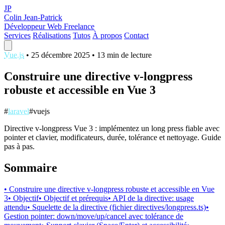
JP
Colin Jean-Patrick
Développeur Web Freelance
Services
Réalisations
Tutos
À propos
Contact
Vue.js
•
25 décembre 2025
•
13 min de lecture
Construire une directive v-longpress
robuste et accessible en Vue 3
#
laravel
#vuejs
Directive v-longpress Vue 3 : implémentez un long press fiable avec
pointer et clavier, modificateurs, durée, tolérance et nettoyage. Guide
pas à pas.
Sommaire
• Construire une directive v-longpress robuste et accessible en Vue
3
• Objectif
• Objectif et prérequis
• API de la directive: usage
attendu
• Squelette de la directive (fichier directives/longpress.ts)
•
Gestion pointer: down/move/up/cancel avec tolérance de