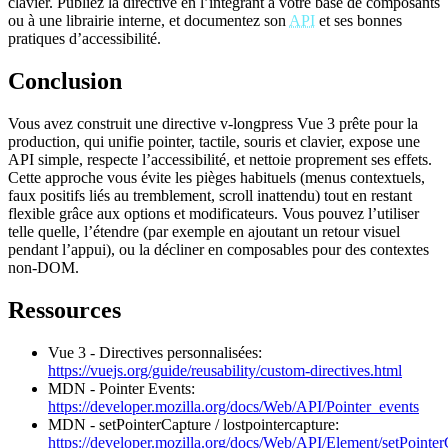
clavier. Publiez la directive en l’intégrant à votre base de composants
ou à une librairie interne, et documentez son
API
et ses bonnes
pratiques d’accessibilité.
Conclusion
Vous avez construit une directive v-longpress Vue 3 prête pour la
production, qui unifie pointer, tactile, souris et clavier, expose une
API simple, respecte l’accessibilité, et nettoie proprement ses effets.
Cette approche vous évite les pièges habituels (menus contextuels,
faux positifs liés au tremblement, scroll inattendu) tout en restant
flexible grâce aux options et modificateurs. Vous pouvez l’utiliser
telle quelle, l’étendre (par exemple en ajoutant un retour visuel
pendant l’appui), ou la décliner en composables pour des contextes
non-DOM.
Ressources
Vue 3 - Directives personnalisées:
https://vuejs.org/guide/reusability/custom-directives.html
MDN - Pointer Events:
https://developer.mozilla.org/docs/Web/API/Pointer_events
MDN - setPointerCapture / lostpointercapture:
https://developer.mozilla.org/docs/Web/API/Element/setPointe