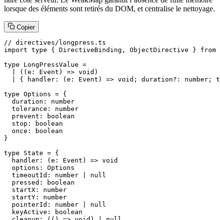
lorsque des éléments sont retirés du DOM, et centralise le nettoyage.
Copier
// directives/longpress.ts

import type { DirectiveBinding, ObjectDirective } from 
type LongPressValue =

  | ((e: Event) => void)

  | { handler: (e: Event) => void; duration?: number; t
type Options = {

  duration: number

  tolerance: number

  prevent: boolean

  stop: boolean

  once: boolean

}

type State = {

  handler: (e: Event) => void

  options: Options

  timeoutId: number | null

  pressed: boolean

  startX: number

  startY: number

  pointerId: number | null

  keyActive: boolean

  cleanup: (() => void) | null
