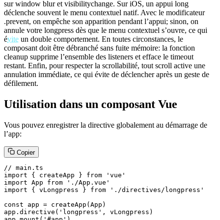
sur window blur et visibilitychange. Sur iOS, un appui long
déclenche souvent le menu contextuel natif. Avec le modificateur
.prevent, on empêche son apparition pendant l’appui; sinon, on
annule votre longpress dès que le menu contextuel s’ouvre, ce qui
é
vite
un double comportement. En toutes circonstances, le
composant doit être débranché sans fuite mémoire: la fonction
cleanup supprime l’ensemble des listeners et efface le timeout
restant. Enfin, pour respecter la scrollabilité, tout scroll active une
annulation immédiate, ce qui évite de déclencher après un geste de
défilement.
Utilisation dans un composant Vue
Vous pouvez enregistrer la directive globalement au démarrage de
l’app:
Copier
// main.ts

import { createApp } from 'vue'

import App from './App.vue'

import { vLongpress } from './directives/longpress'

const app = createApp(App)

app.directive('longpress', vLongpress)

app.mount('#app')