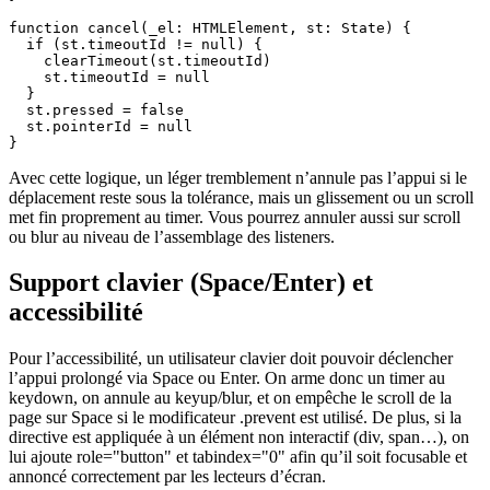
function cancel(_el: HTMLElement, st: State) {

  if (st.timeoutId != null) {

    clearTimeout(st.timeoutId)

    st.timeoutId = null

  }

  st.pressed = false

  st.pointerId = null

}
Avec cette logique, un léger tremblement n’annule pas l’appui si le
déplacement reste sous la tolérance, mais un glissement ou un scroll
met fin proprement au timer. Vous pourrez annuler aussi sur scroll
ou blur au niveau de l’assemblage des listeners.
Support clavier (Space/Enter) et
accessibilité
Pour l’accessibilité, un utilisateur clavier doit pouvoir déclencher
l’appui prolongé via Space ou Enter. On arme donc un timer au
keydown, on annule au keyup/blur, et on empêche le scroll de la
page sur Space si le modificateur .prevent est utilisé. De plus, si la
directive est appliquée à un élément non interactif (div, span…), on
lui ajoute role="button" et tabindex="0" afin qu’il soit focusable et
annoncé correctement par les lecteurs d’écran.