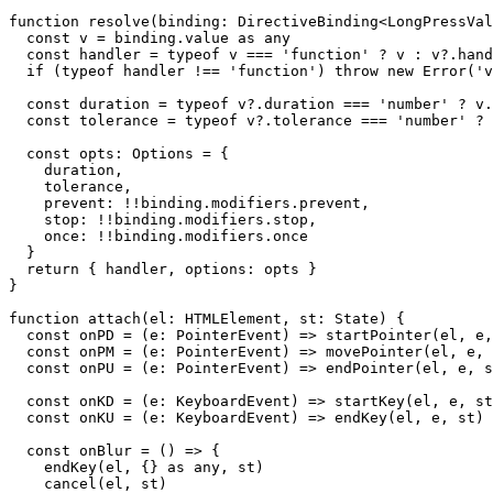
function resolve(binding: DirectiveBinding<LongPressVal
  const v = binding.value as any

  const handler = typeof v === 'function' ? v : v?.hand
  if (typeof handler !== 'function') throw new Error('v
  const duration = typeof v?.duration === 'number' ? v.
  const tolerance = typeof v?.tolerance === 'number' ? 
  const opts: Options = {

    duration,

    tolerance,

    prevent: !!binding.modifiers.prevent,

    stop: !!binding.modifiers.stop,

    once: !!binding.modifiers.once

  }

  return { handler, options: opts }

}

function attach(el: HTMLElement, st: State) {

  const onPD = (e: PointerEvent) => startPointer(el, e,
  const onPM = (e: PointerEvent) => movePointer(el, e, 
  const onPU = (e: PointerEvent) => endPointer(el, e, s
  const onKD = (e: KeyboardEvent) => startKey(el, e, st
  const onKU = (e: KeyboardEvent) => endKey(el, e, st)

  const onBlur = () => {

    endKey(el, {} as any, st)

    cancel(el, st)
