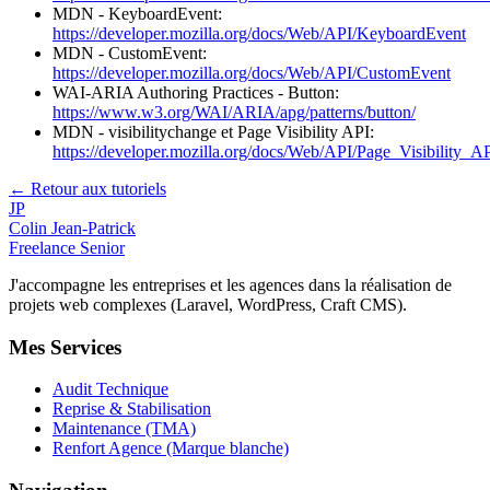
MDN - KeyboardEvent:
https://developer.mozilla.org/docs/Web/API/KeyboardEvent
MDN - CustomEvent:
https://developer.mozilla.org/docs/Web/API/CustomEvent
WAI-ARIA Authoring Practices - Button:
https://www.w3.org/WAI/ARIA/apg/patterns/button/
MDN - visibilitychange et Page Visibility API:
https://developer.mozilla.org/docs/Web/API/Page_Visibility_A
← Retour aux tutoriels
JP
Colin Jean-Patrick
Freelance Senior
J'accompagne les entreprises et les agences dans la réalisation de
projets web complexes (Laravel, WordPress, Craft CMS).
Mes Services
Audit Technique
Reprise & Stabilisation
Maintenance (TMA)
Renfort Agence (Marque blanche)