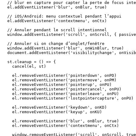
  // blur en capture pour capter la perte de focus inte
  el.addEventListener('blur', onBlur, true)

  // iOS/Android: menu contextuel pendant l’appui

  el.addEventListener('contextmenu', onCtx)

  // Annuler pendant le scroll intentionnel

  window.addEventListener('scroll', onScroll, { passive
  // Annuler si on change d’onglet/fenêtre

  window.addEventListener('blur', onWinBlur, true)

  document.addEventListener('visibilitychange', onVisib
  st.cleanup = () => {

    cancel(el, st)

    el.removeEventListener('pointerdown', onPD)

    el.removeEventListener('pointermove', onPM)

    el.removeEventListener('pointerup', onPU)

    el.removeEventListener('pointercancel', onPU)

    el.removeEventListener('pointerleave', onPU)

    el.removeEventListener('lostpointercapture', onPU)

    el.removeEventListener('keydown', onKD)

    el.removeEventListener('keyup', onKU)

    el.removeEventListener('blur', onBlur, true)

    el.removeEventListener('contextmenu', onCtx)

    window.removeEventListener('scroll', onScroll, true