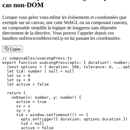
cas non-DOM
Lorsque vous gérez vous-même les événements et coordonnées (par
exemple sur un canvas, une carte WebGL ou un composant custom),
un composable simplifie la logique de longpress sans dépendre
directement de la directive. Vous pouvez l’appeler depuis vos
handlers onDown/onMove/onUp en lui passant les coordonnées.
Copier
// composables/useLongPress.ts

export function useLongPress(opts: { duration?: number;
  const options = { duration: 500, tolerance: 6, ...opt
  let tid: number | null = null

  let sx = 0

  let sy = 0

  let active = false

  return {

    onDown(x: number, y: number) {

      active = true

      sx = x

      sy = y

      tid = window.setTimeout(() => {

        opts.onTrigger({ duration: options.duration })

        tid = null

        active = false
