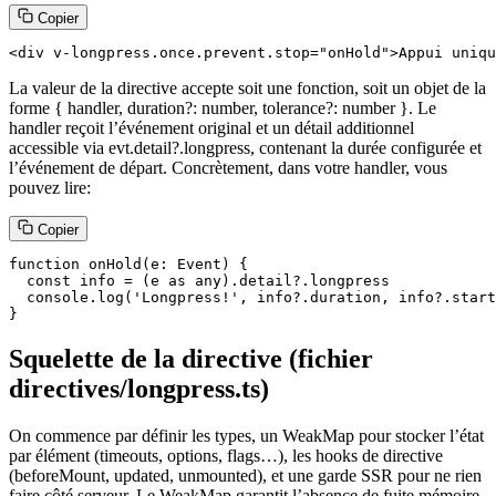
Copier
<div v-longpress.once.prevent.stop="onHold">Appui uniqu
La valeur de la directive accepte soit une fonction, soit un objet de la
forme { handler, duration?: number, tolerance?: number }. Le
handler reçoit l’événement original et un détail additionnel
accessible via evt.detail?.longpress, contenant la durée configurée et
l’événement de départ. Concrètement, dans votre handler, vous
pouvez lire:
Copier
function onHold(e: Event) {

  const info = (e as any).detail?.longpress

  console.log('Longpress!', info?.duration, info?.start
}
Squelette de la directive (fichier
directives/longpress.ts)
On commence par définir les types, un WeakMap pour stocker l’état
par élément (timeouts, options, flags…), les hooks de directive
(beforeMount, updated, unmounted), et une garde SSR pour ne rien
faire côté serveur. Le WeakMap garantit l’absence de fuite mémoire