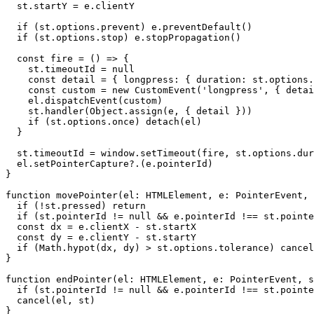
  st.startY = e.clientY

  if (st.options.prevent) e.preventDefault()

  if (st.options.stop) e.stopPropagation()

  const fire = () => {

    st.timeoutId = null

    const detail = { longpress: { duration: st.options.
    const custom = new CustomEvent('longpress', { detai
    el.dispatchEvent(custom)

    st.handler(Object.assign(e, { detail }))

    if (st.options.once) detach(el)

  }

  st.timeoutId = window.setTimeout(fire, st.options.dur
  el.setPointerCapture?.(e.pointerId)

}

function movePointer(el: HTMLElement, e: PointerEvent, 
  if (!st.pressed) return

  if (st.pointerId != null && e.pointerId !== st.pointe
  const dx = e.clientX - st.startX

  const dy = e.clientY - st.startY

  if (Math.hypot(dx, dy) > st.options.tolerance) cancel
}

function endPointer(el: HTMLElement, e: PointerEvent, s
  if (st.pointerId != null && e.pointerId !== st.pointe
  cancel(el, st)

}
