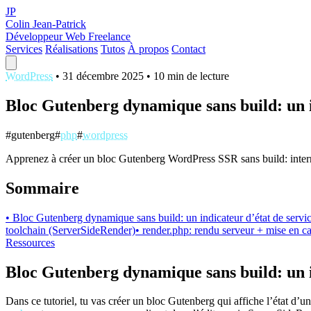
JP
Colin Jean-Patrick
Développeur Web Freelance
Services
Réalisations
Tutos
À propos
Contact
WordPress
•
31 décembre 2025
•
10 min de lecture
Bloc Gutenberg dynamique sans build: un i
#gutenberg
#
php
#
wordpress
Apprenez à créer un bloc Gutenberg WordPress SSR sans build: inte
Sommaire
• Bloc Gutenberg dynamique sans build: un indicateur d’état de servi
toolchain (ServerSideRender)
• render.php: rendu serveur + mise en c
Ressources
Bloc Gutenberg dynamique sans build: un i
Dans ce tutoriel, tu vas créer un bloc Gutenberg qui affiche l’état d’