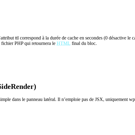
tribut ttl correspond à la durée de cache en secondes (0 désactive le ca
n fichier PHP qui retournera le
HTML
final du bloc.
rSideRender)
UI simple dans le panneau latéral. Il n’emploie pas de JSX, uniquement 