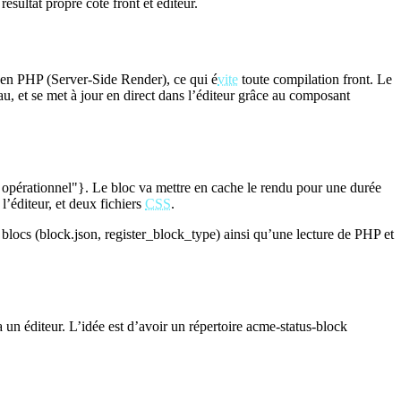
ésultat propre côté front et éditeur.
t en PHP (Server-Side Render), ce qui é
vite
toute compilation front. Le
u, et se met à jour en direct dans l’éditeur grâce au composant
opérationnel"}. Le bloc va mettre en cache le rendu pour une durée
’éditeur, et deux fichiers
CSS
.
 blocs (block.json, register_block_type) ainsi qu’une lecture de PHP et
un éditeur. L’idée est d’avoir un répertoire acme-status-block