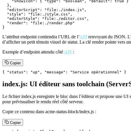
    "showIcon": { "type": "boolean", "default": true }

  },

  "editorScript": "file:./index.js",

  "style": "file:./style.css",

  "editorStyle": "file:./editor.css",

  "render": "file:./render.php"

}
L’attribut endpoint contiendra l’URL de l’
API
renvoyant du JSON. L’at
d’afficher un petit témoin visuel de statut. La clé render pointe vers u
Exemple d’endpoint attendu côté
API
:
Copier
{ "status": "up", "message": "Service opérationnel" }
index.js: UI éditeur sans toolchain (Serve
Le fichier index.js enregistre le bloc dans l’éditeur et propose une 
pour prévisualiser le rendu réel côté serveur.
Copie ce contenu dans acme-status-block/index.js :
Copier