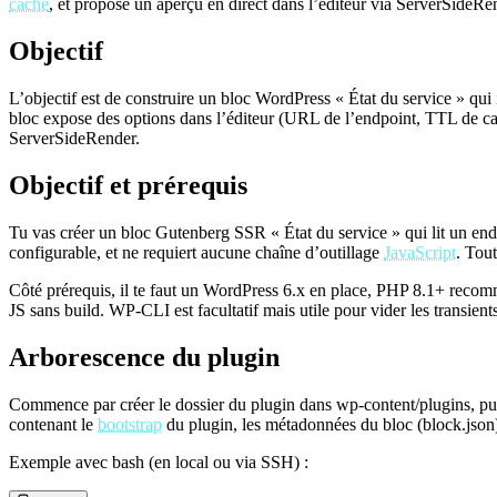
cache
, et propose un aperçu en direct dans l’éditeur via ServerSideRend
Objectif
L’objectif est de construire un bloc WordPress « État du service » qu
bloc expose des options dans l’éditeur (URL de l’endpoint, TTL de cach
ServerSideRender.
Objectif et prérequis
Tu vas créer un bloc Gutenberg SSR « État du service » qui lit un e
configurable, et ne requiert aucune chaîne d’outillage
JavaScript
. Tou
Côté prérequis, il te faut un WordPress 6.x en place, PHP 8.1+ recomma
JS sans build. WP-CLI est facultatif mais utile pour vider les transients
Arborescence du plugin
Commence par créer le dossier du plugin dans wp-content/plugins, puis 
contenant le
bootstrap
du plugin, les métadonnées du bloc (block.json),
Exemple avec bash (en local ou via SSH) :