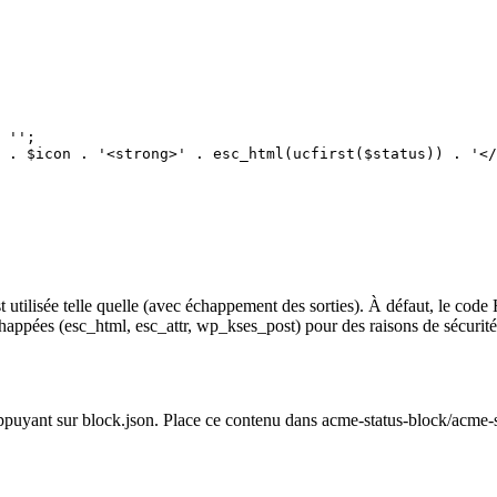
 '';

 . $icon . '<strong>' . esc_html(ucfirst($status)) . '</
t utilisée telle quelle (avec échappement des sorties). À défaut, le code
chappées (esc_html, esc_attr, wp_kses_post) pour des raisons de sécurité
 s’appuyant sur block.json. Place ce contenu dans acme-status-block/acme-