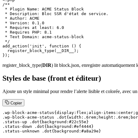
/**

 * Plugin Name: ACME Status Block

 * Description: Bloc SSR d'état de service.

 * Author: ACME

 * Version: 0.1.0

 * Requires at least: 6.0

 * Requires PHP: 8.1

 * Text Domain: acme-status-block

 */

add_action('init', function () {

  register_block_type(__DIR__);

});
register_block_type(
DIR
) lit block.json, enregistre automatiquement l
Styles de base (front et éditeur)
Ajoute un style minimal pour rendre l’alerte lisible et colorée, avec un
Copier
.wp-block-acme-status{display:flex;align-items:center;g
.wp-block-acme-status .dot{width:.6rem;height:.6rem;bor
.status-up .dot{background:#22c55e}

.status-down .dot{background:#ef4444}

.status-unknown .dot{background:#a8a29e}