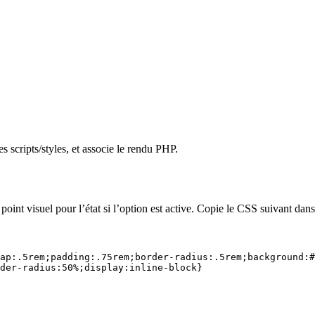
es scripts/styles, et associe le rendu PHP.
 point visuel pour l’état si l’option est active. Copie le CSS suivant dans
ap:.5rem;padding:.75rem;border-radius:.5rem;background:#
der-radius:50%;display:inline-block}
