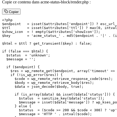
Copie ce contenu dans acme-status-block/render.php :
Copier
<?php

$endpoint   = isset($attributes['endpoint']) ? esc_url_
$ttl        = isset($attributes['ttl']) ? max(0, intval
$show_icon  = ! empty($attributes['showIcon']);

$key        = 'acme_status_' . md5($endpoint . '|' . (i
$html = $ttl ? get_transient($key) : false;

if (false === $html) {

  $status  = 'unknown';

  $message = '';

  if ($endpoint) {

    $res = wp_remote_get($endpoint, array('timeout' => 
    if (!is_wp_error($res)) {

      $code = wp_remote_retrieve_response_code($res);

      $body = wp_remote_retrieve_body($res);

      $data = json_decode($body, true);

      if (is_array($data) && isset($data['status'])) {

        $status  = sanitize_key($data['status']);

        $message = isset($data['message']) ? wp_kses_po
      } else {

        $status  = ($code >= 200 && $code < 300) ? 'up'
        $message = 'HTTP ' . intval($code);
