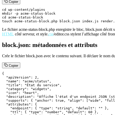
Copier
cd wp-content/plugins

mkdir -p acme-status-block

cd acme-status-block

touch acme-status-block.php block.json index.js render.
Le fichier acme-status-block.php enregistre le bloc, block.json décrit se
HTML
côté serveur, et style.
css
/editor.css stylent l’affichage côté front
block.json: métadonnées et attributs
Crée le fichier block.json avec le contenu suivant. Il déclare le nom d
Copier
{

  "apiVersion": 2,

  "name": "acme/status",

  "title": "État du service",

  "category": "widgets",

  "icon": "heart",

  "description": "Affiche l'état d'un endpoint JSON (st
  "supports": { "anchor": true, "align": ["wide", "full
  "attributes": {

    "endpoint": { "type": "string", "default": "" },

    "ttl": { "type": "number", "default": 60 },
