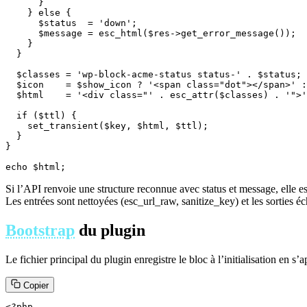
      }

    } else {

      $status  = 'down';

      $message = esc_html($res->get_error_message());

    }

  }

  $classes = 'wp-block-acme-status status-' . $status;

  $icon    = $show_icon ? '<span class="dot"></span>' :
  $html    = '<div class="' . esc_attr($classes) . '">'
  if ($ttl) {

    set_transient($key, $html, $ttl);

  }

}

echo $html;
Si l’API renvoie une structure reconnue avec status et message, elle es
Les entrées sont nettoyées (esc_url_raw, sanitize_key) et les sorties é
Bootstrap
du plugin
Le fichier principal du plugin enregistre le bloc à l’initialisation en
Copier
<?php
