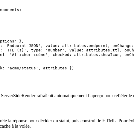
mponents;

ptions' },

: 'Endpoint JSON', value: attributes.endpoint, onChange:
: 'TTL (s)', type: 'number', value: attributes.ttl, onCh
el: 'Afficher icône', checked: attributes.showIcon, onCh
k: 'acme/status', attributes })

erverSideRender rafraîchit automatiquement l’aperçu pour refléter le ré
erprète la réponse pour décider du statut, puis construit le HTML. Pour é
cache à la volée.