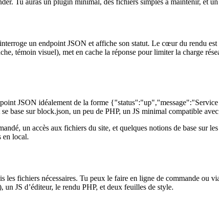
er. Tu auras un plugin minimal, des fichiers simples à maintenir, et un r
i interroge un endpoint JSON et affiche son statut. Le cœur du rendu es
e, témoin visuel), met en cache la réponse pour limiter la charge résea
ndpoint JSON idéalement de la forme {"status":"up","message":"Service 
t se base sur block.json, un peu de PHP, un JS minimal compatible avec l
ndé, un accès aux fichiers du site, et quelques notions de base sur les
 en local.
les fichiers nécessaires. Tu peux le faire en ligne de commande ou via 
 un JS d’éditeur, le rendu PHP, et deux feuilles de style.