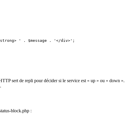
strong> ' . $message . '</div>';

 HTTP sert de repli pour décider si le service est « up » ou « down ».
.
status-block.php :