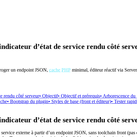
ndicateur d’état de service rendu côté serv
rroger un endpoint JSON,
cache
PHP
minimal, éditeur réactif via Serv
ce rendu côté serveur
• Objectif
• Objectif et prérequis
• Arborescence du 
ache
• Bootstrap du plugin
• Styles de base (front et éditeur)
• Tester rapi
ndicateur d’état de service rendu côté serv
un service externe à partir d’un endpoint JSON, sans toolchain front (p