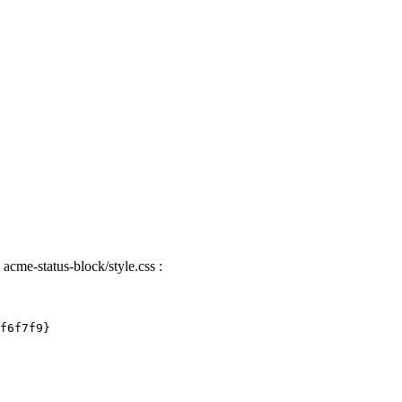
 acme-status-block/style.css :
f6f7f9}
