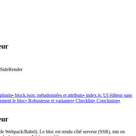
eur
erSideRender
plugin
• block.json: métadonnées et attributs
• index.js: UI éditeur sans
dement le bloc
• Robustesse et variantes
• Checklist
• Conclusion
•
eur
as de Webpack/Babel). Le bloc est rendu côté serveur (SSR), mis en