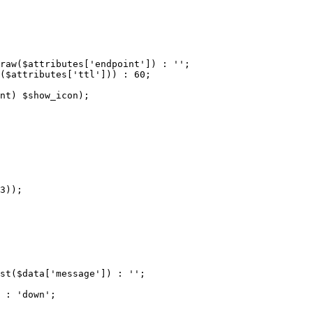
raw($attributes['endpoint']) : '';

($attributes['ttl'])) : 60;

nt) $show_icon);

3));

st($data['message']) : '';

 : 'down';
