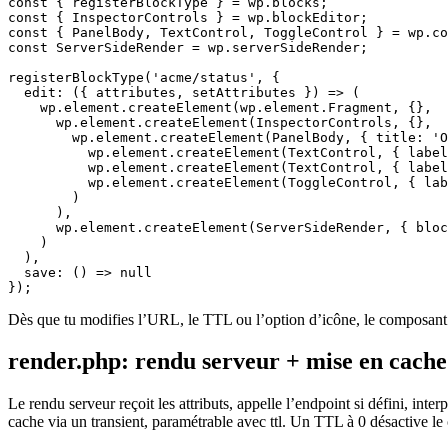
const { registerBlockType } = wp.blocks;

const { InspectorControls } = wp.blockEditor;

const { PanelBody, TextControl, ToggleControl } = wp.co
const ServerSideRender = wp.serverSideRender;

registerBlockType('acme/status', {

  edit: ({ attributes, setAttributes }) => (

    wp.element.createElement(wp.element.Fragment, {},

      wp.element.createElement(InspectorControls, {},

        wp.element.createElement(PanelBody, { title: 'O
          wp.element.createElement(TextControl, { label
          wp.element.createElement(TextControl, { label
          wp.element.createElement(ToggleControl, { lab
        )

      ),

      wp.element.createElement(ServerSideRender, { bloc
    )

  ),

  save: () => null

});
Dès que tu modifies l’URL, le TTL ou l’option d’icône, le composant S
render.php: rendu serveur + mise en cache
Le rendu serveur reçoit les attributs, appelle l’endpoint si défini, int
cache via un transient, paramétrable avec ttl. Un TTL à 0 désactive le 