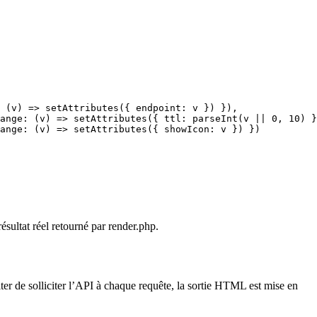
 (v) => setAttributes({ endpoint: v }) }),

ange: (v) => setAttributes({ ttl: parseInt(v || 0, 10) }
ange: (v) => setAttributes({ showIcon: v }) })

sultat réel retourné par render.php.
viter de solliciter l’API à chaque requête, la sortie HTML est mise en