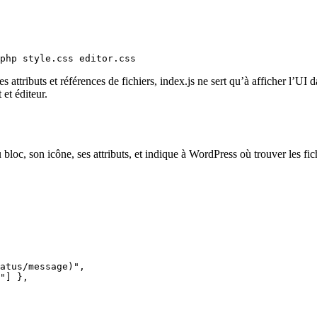
php style.css editor.css
s attributs et références de fichiers, index.js ne sert qu’à afficher l’UI
 et éditeur.
u bloc, son icône, ses attributs, et indique à WordPress où trouver les f
atus/message)",

"] },
