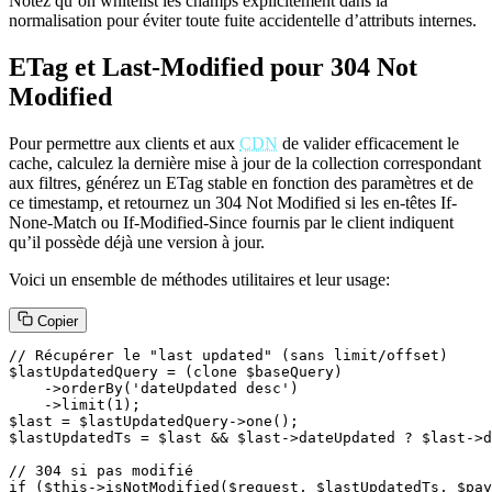
Notez qu’on whitelist les champs explicitement dans la
normalisation pour éviter toute fuite accidentelle d’attributs internes.
ETag et Last-Modified pour 304 Not
Modified
Pour permettre aux clients et aux
CDN
de valider efficacement le
cache, calculez la dernière mise à jour de la collection correspondant
aux filtres, générez un ETag stable en fonction des paramètres et de
ce timestamp, et retournez un 304 Not Modified si les en‑têtes If-
None-Match ou If-Modified-Since fournis par le client indiquent
qu’il possède déjà une version à jour.
Voici un ensemble de méthodes utilitaires et leur usage:
Copier
// Récupérer le "last updated" (sans limit/offset)

$lastUpdatedQuery = (clone $baseQuery)

    ->orderBy('dateUpdated desc')

    ->limit(1);

$last = $lastUpdatedQuery->one();

$lastUpdatedTs = $last && $last->dateUpdated ? $last->d
// 304 si pas modifié

if ($this->isNotModified($request, $lastUpdatedTs, $pay