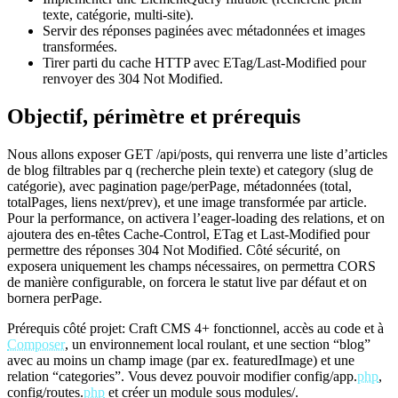
texte, catégorie, multi‑site).
Servir des réponses paginées avec métadonnées et images
transformées.
Tirer parti du cache HTTP avec ETag/Last‑Modified pour
renvoyer des 304 Not Modified.
Objectif, périmètre et prérequis
Nous allons exposer GET /api/posts, qui renverra une liste d’articles
de blog filtrables par q (recherche plein texte) et category (slug de
catégorie), avec pagination page/perPage, métadonnées (total,
totalPages, liens next/prev), et une image transformée par article.
Pour la performance, on activera l’eager‑loading des relations, et on
ajoutera des en‑têtes Cache-Control, ETag et Last-Modified pour
permettre des réponses 304 Not Modified. Côté sécurité, on
exposera uniquement les champs nécessaires, on permettra CORS
de manière configurable, on forcera le statut live par défaut et on
bornera perPage.
Prérequis côté projet: Craft CMS 4+ fonctionnel, accès au code et à
Composer
, un environnement local roulant, et une section “blog”
avec au moins un champ image (par ex. featuredImage) et une
relation “categories”. Vous devez pouvoir modifier config/app.
php
,
config/routes.
php
et créer un module sous modules/.