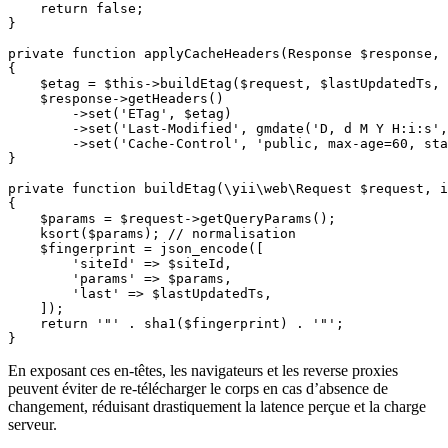
    return false;

}

private function applyCacheHeaders(Response $response, 
{

    $etag = $this->buildEtag($request, $lastUpdatedTs, 
    $response->getHeaders()

        ->set('ETag', $etag)

        ->set('Last-Modified', gmdate('D, d M Y H:i:s',
        ->set('Cache-Control', 'public, max-age=60, sta
}

private function buildEtag(\yii\web\Request $request, i
{

    $params = $request->getQueryParams();

    ksort($params); // normalisation

    $fingerprint = json_encode([

        'siteId' => $siteId,

        'params' => $params,

        'last' => $lastUpdatedTs,

    ]);

    return '"' . sha1($fingerprint) . '"';

}
En exposant ces en‑têtes, les navigateurs et les reverse proxies
peuvent éviter de re‑télécharger le corps en cas d’absence de
changement, réduisant drastiquement la latence perçue et la charge
serveur.