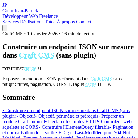
JP
Colin Jean-Patrick
Développeur Web Freelance
Services
Réalisations
Tutos
À propos
Contact
CraftCMS
•
10 janvier 2026
•
16 min de lecture
Construire un endpoint JSON sur mesure
dans
Craft CMS
(sans plugin)
#craftcms
#
claude
.ai
Exposez un endpoint JSON performant dans
Craft CMS
sans
plugin: filtres, pagination, CORS, ETag et
cache
HTTP.
Sommaire
• Construire un endpoint JSON sur mesure dans Craft CMS (sans
plugin)
• Objectif
• Objectif, périmètre et prérequis
• Préparer un
module Craft minimal
• Déclarer les routes HTTP
• Contrôleur web:
squelette et CORS
• Construire l'ElementQuery filtrable
• Pagination
et normalisation de la sortie
• ETag et Last-Modified pour 304 Not