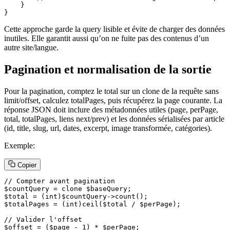
    }

}
Cette approche garde la query lisible et évite de charger des données
inutiles. Elle garantit aussi qu’on ne fuite pas des contenus d’un
autre site/langue.
Pagination et normalisation de la sortie
Pour la pagination, comptez le total sur un clone de la requête sans
limit/offset, calculez totalPages, puis récupérez la page courante. La
réponse JSON doit inclure des métadonnées utiles (page, perPage,
total, totalPages, liens next/prev) et les données sérialisées par article
(id, title, slug, url, dates, excerpt, image transformée, catégories).
Exemple:
Copier
// Compter avant pagination

$countQuery = clone $baseQuery;

$total = (int)$countQuery->count();

$totalPages = (int)ceil($total / $perPage);

// Valider l'offset

$offset = ($page - 1) * $perPage;
