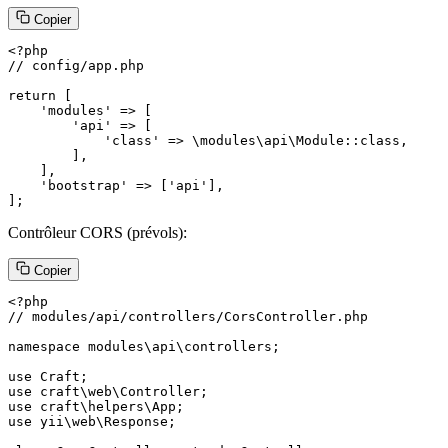
Copier
<?php

// config/app.php

return [

    'modules' => [

        'api' => [

            'class' => \modules\api\Module::class,

        ],

    ],

    'bootstrap' => ['api'],

];
Contrôleur CORS (prévols):
Copier
<?php

// modules/api/controllers/CorsController.php

namespace modules\api\controllers;

use Craft;

use craft\web\Controller;

use craft\helpers\App;

use yii\web\Response;
