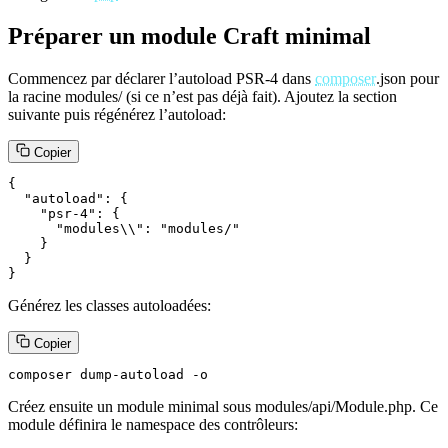
Préparer un module Craft minimal
Commencez par déclarer l’autoload PSR‑4 dans
composer
.json pour
la racine modules/ (si ce n’est pas déjà fait). Ajoutez la section
suivante puis régénérez l’autoload:
Copier
{

  "autoload": {

    "psr-4": {

      "modules\\": "modules/"

    }

  }

}
Générez les classes autoloadées:
Copier
composer dump-autoload -o
Créez ensuite un module minimal sous modules/api/Module.php. Ce
module définira le namespace des contrôleurs: