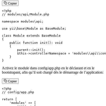
Copier
<?php

// modules/api/Module.php

namespace modules\api;

use yii\base\Module as BaseModule;

class Module extends BaseModule

{

    public function init(): void

    {

        parent::init();

        $this->controllerNamespace = 'modules\\api\\con
    }

}
Activez le module dans config/app.php en le déclarant et en le
bootstrapant, afin qu’il soit chargé dès le démarrage de l’application:
Copier
<?php

// config/app.php

return [

    'modules' => [
