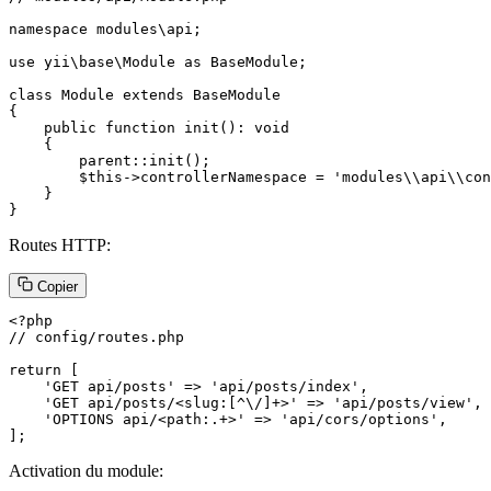
namespace modules\api;

use yii\base\Module as BaseModule;

class Module extends BaseModule

{

    public function init(): void

    {

        parent::init();

        $this->controllerNamespace = 'modules\\api\\con
    }

}
Routes HTTP:
Copier
<?php

// config/routes.php

return [

    'GET api/posts' => 'api/posts/index',

    'GET api/posts/<slug:[^\/]+>' => 'api/posts/view',

    'OPTIONS api/<path:.+>' => 'api/cors/options',

];
Activation du module: