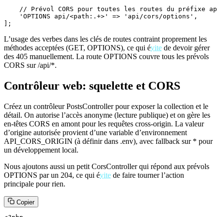
    // Prévol CORS pour toutes les routes du préfixe ap
    'OPTIONS api/<path:.+>' => 'api/cors/options',

];
L’usage des verbes dans les clés de routes contraint proprement les
méthodes acceptées (GET, OPTIONS), ce qui é
vite
de devoir gérer
des 405 manuellement. La route OPTIONS couvre tous les prévols
CORS sur /api/*.
Contrôleur web: squelette et CORS
Créez un contrôleur PostsController pour exposer la collection et le
détail. On autorise l’accès anonyme (lecture publique) et on gère les
en‑têtes CORS en amont pour les requêtes cross‑origin. La valeur
d’origine autorisée provient d’une variable d’environnement
API_CORS_ORIGIN (à définir dans .env), avec fallback sur * pour
un développement local.
Nous ajoutons aussi un petit CorsController qui répond aux prévols
OPTIONS par un 204, ce qui é
vite
de faire tourner l’action
principale pour rien.
Copier