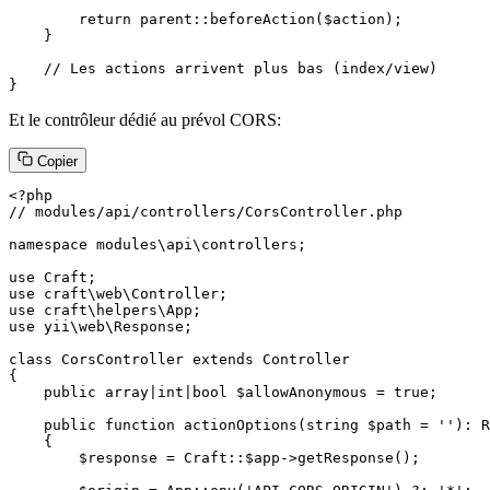
        return parent::beforeAction($action);

    }

    // Les actions arrivent plus bas (index/view)

}
Et le contrôleur dédié au prévol CORS:
Copier
<?php

// modules/api/controllers/CorsController.php

namespace modules\api\controllers;

use Craft;

use craft\web\Controller;

use craft\helpers\App;

use yii\web\Response;

class CorsController extends Controller

{

    public array|int|bool $allowAnonymous = true;

    public function actionOptions(string $path = ''): R
    {

        $response = Craft::$app->getResponse();
