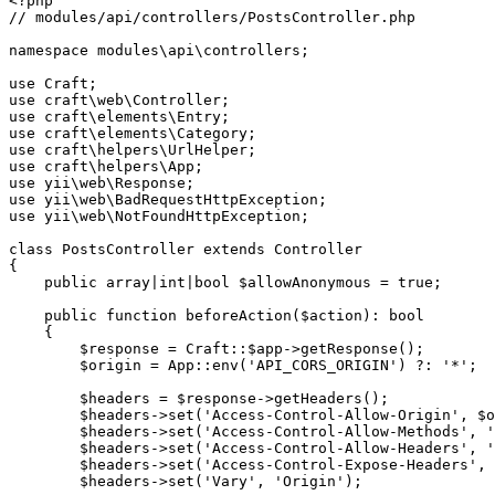
<?php

// modules/api/controllers/PostsController.php

namespace modules\api\controllers;

use Craft;

use craft\web\Controller;

use craft\elements\Entry;

use craft\elements\Category;

use craft\helpers\UrlHelper;

use craft\helpers\App;

use yii\web\Response;

use yii\web\BadRequestHttpException;

use yii\web\NotFoundHttpException;

class PostsController extends Controller

{

    public array|int|bool $allowAnonymous = true;

    public function beforeAction($action): bool

    {

        $response = Craft::$app->getResponse();

        $origin = App::env('API_CORS_ORIGIN') ?: '*';

        $headers = $response->getHeaders();

        $headers->set('Access-Control-Allow-Origin', $o
        $headers->set('Access-Control-Allow-Methods', '
        $headers->set('Access-Control-Allow-Headers', '
        $headers->set('Access-Control-Expose-Headers', 
        $headers->set('Vary', 'Origin');
