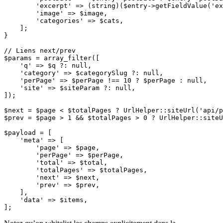
        'excerpt' => (string)($entry->getFieldValue('ex
        'image' => $image,

        'categories' => $cats,

    ];

}

// Liens next/prev

$params = array_filter([

    'q' => $q ?: null,

    'category' => $categorySlug ?: null,

    'perPage' => $perPage !== 10 ? $perPage : null,

    'site' => $siteParam ?: null,

]);

$next = $page < $totalPages ? UrlHelper::siteUrl('api/p
$prev = $page > 1 && $totalPages > 0 ? UrlHelper::siteU
$payload = [

    'meta' => [

        'page' => $page,

        'perPage' => $perPage,

        'total' => $total,

        'totalPages' => $totalPages,

        'next' => $next,

        'prev' => $prev,

    ],

    'data' => $items,

];