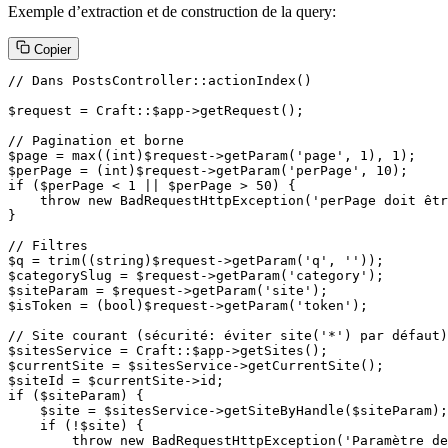
Exemple d’extraction et de construction de la query:
Copier
// Dans PostsController::actionIndex()

$request = Craft::$app->getRequest();

// Pagination et borne

$page = max((int)$request->getParam('page', 1), 1);

$perPage = (int)$request->getParam('perPage', 10);

if ($perPage < 1 || $perPage > 50) {

    throw new BadRequestHttpException('perPage doit êtr
}

// Filtres

$q = trim((string)$request->getParam('q', ''));

$categorySlug = $request->getParam('category');

$siteParam = $request->getParam('site');

$isToken = (bool)$request->getParam('token');

// Site courant (sécurité: éviter site('*') par défaut)

$sitesService = Craft::$app->getSites();

$currentSite = $sitesService->getCurrentSite();

$siteId = $currentSite->id;

if ($siteParam) {

    $site = $sitesService->getSiteByHandle($siteParam);

    if (!$site) {

        throw new BadRequestHttpException('Paramètre de