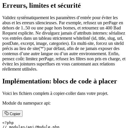
Erreurs, limites et sécurité
Validez systématiquement les paramètres d’entrée pour éviter les
abus et les erreurs silencieuses. Par exemple, refusez un perPage en
dehors de 1..50 ou une page hors bornes, et retournez un 400 Bad
Request explicite. Ne divulguez jamais d’attributs internes: sérialisez
vos entrées dans un tableau strictement whitelisté (id, title, slug, url,
postDate, excerpt, image, categories). En multi‑site, forcez un siteId
précis au lieu de site('*') par défaut, afin de ne jamais exposer des
contenus d’une autre langue ou d’un autre environnement. Enfin,
pensez coût: limitez perPage, refusez les filtres non pris en charge, et
évitez les jointures superflues en vous cantonnant aux relations
réellement utilisées.
Implémentation: blocs de code à placer
Voici les fichiers complets à copier‑coller dans votre projet.
Module du namespace api:
Copier
<?php

// modules/api/Module.php
