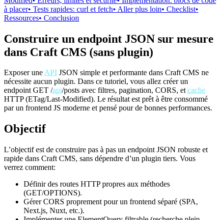
Modified
• Erreurs, limites et sécurité
• Implémentation: blocs de code
à placer
• Tests rapides: curl et fetch
• Aller plus loin
• Checklist
•
Ressources
• Conclusion
Construire un endpoint JSON sur mesure
dans Craft CMS (sans plugin)
Exposer une
API
JSON simple et performante dans Craft CMS ne
nécessite aucun plugin. Dans ce tutoriel, vous allez créer un
endpoint GET /
api
/posts avec filtres, pagination, CORS, et
cache
HTTP (ETag/Last‑Modified). Le résultat est prêt à être consommé
par un frontend JS moderne et pensé pour de bonnes performances.
Objectif
L’objectif est de construire pas à pas un endpoint JSON robuste et
rapide dans Craft CMS, sans dépendre d’un plugin tiers. Vous
verrez comment:
Définir des routes HTTP propres aux méthodes
(GET/OPTIONS).
Gérer CORS proprement pour un frontend séparé (SPA,
Next.js, Nuxt, etc.).
Implémenter une ElementQuery filtrable (recherche plein