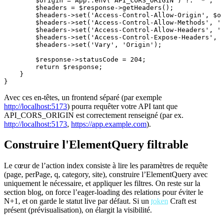
        $origin = App::env('API_CORS_ORIGIN') ?: '*';

        $headers = $response->getHeaders();

        $headers->set('Access-Control-Allow-Origin', $o
        $headers->set('Access-Control-Allow-Methods', '
        $headers->set('Access-Control-Allow-Headers', '
        $headers->set('Access-Control-Expose-Headers', 
        $headers->set('Vary', 'Origin');

        $response->statusCode = 204;

        return $response;

    }

}
Avec ces en‑têtes, un frontend séparé (par exemple
http://localhost:5173
) pourra requêter votre API tant que
API_CORS_ORIGIN est correctement renseigné (par ex.
http://localhost:5173
,
https://app.example.com
).
Construire l'ElementQuery filtrable
Le cœur de l’action index consiste à lire les paramètres de requête
(page, perPage, q, category, site), construire l’ElementQuery avec
uniquement le nécessaire, et appliquer les filtres. On reste sur la
section blog, on force l’eager‑loading des relations pour éviter le
N+1, et on garde le statut live par défaut. Si un
token
Craft est
présent (prévisualisation), on élargit la visibilité.