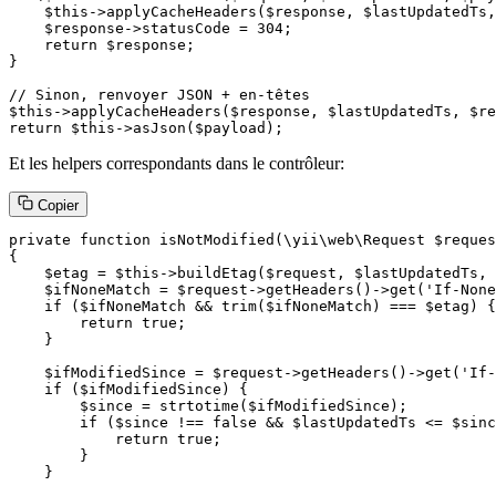
    $this->applyCacheHeaders($response, $lastUpdatedTs,
    $response->statusCode = 304;

    return $response;

}

// Sinon, renvoyer JSON + en-têtes

$this->applyCacheHeaders($response, $lastUpdatedTs, $re
return $this->asJson($payload);
Et les helpers correspondants dans le contrôleur:
Copier
private function isNotModified(\yii\web\Request $reques
{

    $etag = $this->buildEtag($request, $lastUpdatedTs, 
    $ifNoneMatch = $request->getHeaders()->get('If-None
    if ($ifNoneMatch && trim($ifNoneMatch) === $etag) {

        return true;

    }

    $ifModifiedSince = $request->getHeaders()->get('If-
    if ($ifModifiedSince) {

        $since = strtotime($ifModifiedSince);

        if ($since !== false && $lastUpdatedTs <= $sinc
            return true;

        }

    }
