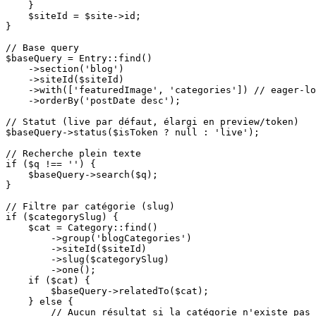
    }

    $siteId = $site->id;

}

// Base query

$baseQuery = Entry::find()

    ->section('blog')

    ->siteId($siteId)

    ->with(['featuredImage', 'categories']) // eager-lo
    ->orderBy('postDate desc');

// Statut (live par défaut, élargi en preview/token)

$baseQuery->status($isToken ? null : 'live');

// Recherche plein texte

if ($q !== '') {

    $baseQuery->search($q);

}

// Filtre par catégorie (slug)

if ($categorySlug) {

    $cat = Category::find()

        ->group('blogCategories')

        ->siteId($siteId)

        ->slug($categorySlug)

        ->one();

    if ($cat) {

        $baseQuery->relatedTo($cat);

    } else {

        // Aucun résultat si la catégorie n'existe pas
