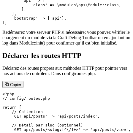
        'api' => [

            'class' => \modules\api\Module::class,

        ],

    ],

    'bootstrap' => ['api'],

];
Redémarrez votre serveur PHP si nécessaire; vous pouvez vérifier le
chargement du module via la Craft Debug Toolbar ou en ajoutant un
log dans Module::init() pour confirmer qu’il est bien initialisé.
Déclarer les routes HTTP
Déclarez des routes propres aux méthodes HTTP pour pointer vers
nos actions de contrôleur. Dans config/routes.php:
Copier
<?php

// config/routes.php

return [

    // Collection

    'GET api/posts' => 'api/posts/index',

    // Détail par slug (optionnel)

    'GET api/posts/<slug:[^\/]+>' => 'api/posts/view',
