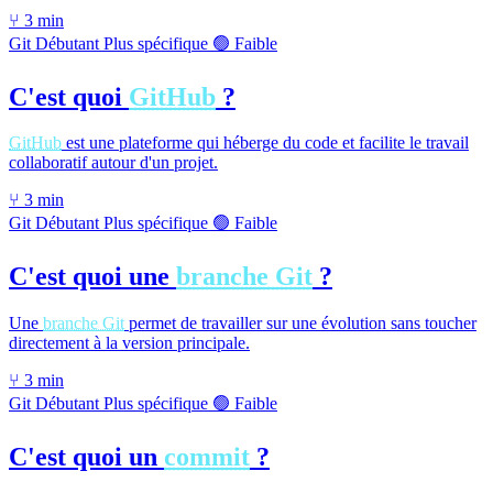
⑂
3 min
Git
Débutant
Plus spécifique
🟢 Faible
C'est quoi
GitHub
?
GitHub
est une plateforme qui héberge du code et facilite le travail
collaboratif autour d'un projet.
⑂
3 min
Git
Débutant
Plus spécifique
🟢 Faible
C'est quoi une
branche Git
?
Une
branche Git
permet de travailler sur une évolution sans toucher
directement à la version principale.
⑂
3 min
Git
Débutant
Plus spécifique
🟢 Faible
C'est quoi un
commit
?