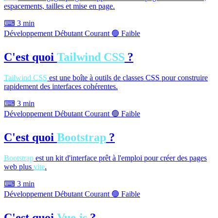
espacements, tailles et mise en page.
⌨
3 min
Développement
Débutant
Courant
🟢 Faible
C'est quoi
Tailwind CSS
?
Tailwind CSS
est une boîte à outils de classes CSS pour construire
rapidement des interfaces cohérentes.
⌨
3 min
Développement
Débutant
Courant
🟢 Faible
C'est quoi
Bootstrap
?
Bootstrap
est un kit d'interface prêt à l'emploi pour créer des pages
web plus
vite
.
⌨
3 min
Développement
Débutant
Courant
🟢 Faible
C'est quoi
Vue.js
?