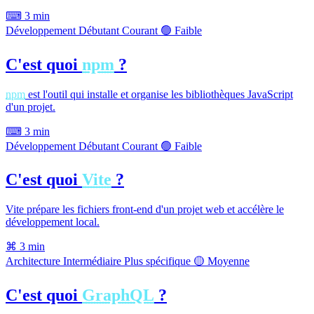
⌨
3 min
Développement
Débutant
Courant
🟢 Faible
C'est quoi
npm
?
npm
est l'outil qui installe et organise les bibliothèques JavaScript
d'un projet.
⌨
3 min
Développement
Débutant
Courant
🟢 Faible
C'est quoi
Vite
?
Vite prépare les fichiers front-end d'un projet web et accélère le
développement local.
⌘
3 min
Architecture
Intermédiaire
Plus spécifique
🟡 Moyenne
C'est quoi
GraphQL
?