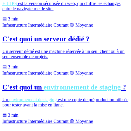
HTTPS
est la version sécurisée du web, qui chiffre les échanges
entre le navigateur et le site.
▤
3 min
Infrastructure
Intermédiaire
Courant
🟡 Moyenne
C'est quoi un serveur dédié ?
Un serveur dédié est une machine réservée à un seul client ou à un
seul ensemble de projets.
▤
3 min
Infrastructure
Intermédiaire
Courant
🟡 Moyenne
C'est quoi un
environnement de staging
?
Un
environnement de staging
est une copie de préproduction utilisée
pour tester avant la mise en ligne.
▤
3 min
Infrastructure
Intermédiaire
Courant
🟡 Moyenne