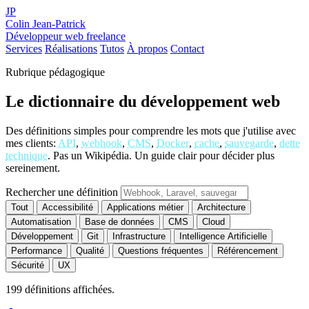
JP
Colin Jean-Patrick
Développeur web freelance
Services
Réalisations
Tutos
À propos
Contact
Rubrique pédagogique
Le dictionnaire du développement web
Des définitions simples pour comprendre les mots que j'utilise avec
mes clients:
API
,
webhook
,
CMS
,
Docker
,
cache
,
sauvegarde
,
dette
technique
. Pas un Wikipédia. Un guide clair pour décider plus
sereinement.
Rechercher une définition
Tout
Accessibilité
Applications métier
Architecture
Automatisation
Base de données
CMS
Cloud
Développement
Git
Infrastructure
Intelligence Artificielle
Performance
Qualité
Questions fréquentes
Référencement
Sécurité
UX
199
définitions affichées.