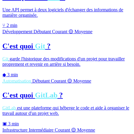
Une API permet à deux logiciels d'échanger des informations de
manière organisée.
⑂
2 min
Développement
Débutant
Courant
🟡 Moyenne
C'est quoi
Git
?
Git
garde l'historique des modifications d'un projet pour travailler
proprement et revenir en arrière si besoin.
◆
3 min
Automatisation
Débutant
Courant
🟡 Moyenne
C'est quoi
GitLab
?
GitLab
est une plateforme qui héberge le code et aide à organiser le
travail autour d'un projet web.
▣
3 min
Infrastructure
Intermédiaire
Courant
🟡 Moyenne