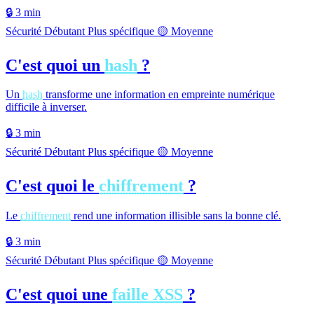
🔒
3 min
Sécurité
Débutant
Plus spécifique
🟡 Moyenne
C'est quoi un
hash
?
Un
hash
transforme une information en empreinte numérique
difficile à inverser.
🔒
3 min
Sécurité
Débutant
Plus spécifique
🟡 Moyenne
C'est quoi le
chiffrement
?
Le
chiffrement
rend une information illisible sans la bonne clé.
🔒
3 min
Sécurité
Débutant
Plus spécifique
🟡 Moyenne
C'est quoi une
faille XSS
?