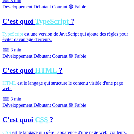
⌨
3 min
Développement
Débutant
Courant
🟢 Faible
C'est quoi
TypeScript
?
TypeScript
est une version de JavaScript qui ajoute des règles pour
éviter davantage d'erreurs.
⌨
3 min
Développement
Débutant
Courant
🟢 Faible
C'est quoi
HTML
?
HTML
est le langage qui structure le contenu visible d'une page
web.
⌨
3 min
Développement
Débutant
Courant
🟢 Faible
C'est quoi
CSS
?
CSS
est le langage qui gère l'apparence d'une page web: couleurs,