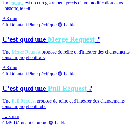
Un
commit
est un enregistrement précis d'une modification dans
l'historique Git.
⑂
3 min
Git
Débutant
Plus spécifique
🟢 Faible
C'est quoi une
Merge Request
?
Une
Merge Request
propose de relire et d'intégrer des changements
dans un projet GitLab.
⑂
3 min
Git
Débutant
Plus spécifique
🟢 Faible
C'est quoi une
Pull Request
?
Une
Pull Request
propose de relire et d'intégrer des changements
dans un projet GitHub.
📝
3 min
CMS
Débutant
Courant
🟢 Faible