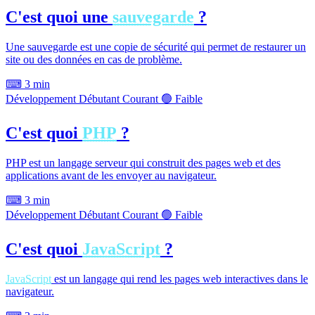
C'est quoi une
sauvegarde
?
Une sauvegarde est une copie de sécurité qui permet de restaurer un
site ou des données en cas de problème.
⌨
3 min
Développement
Débutant
Courant
🟢 Faible
C'est quoi
PHP
?
PHP est un langage serveur qui construit des pages web et des
applications avant de les envoyer au navigateur.
⌨
3 min
Développement
Débutant
Courant
🟢 Faible
C'est quoi
JavaScript
?
JavaScript
est un langage qui rend les pages web interactives dans le
navigateur.