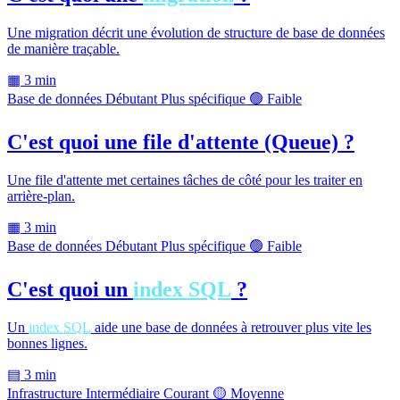
Une migration décrit une évolution de structure de base de données
de manière traçable.
▦
3 min
Base de données
Débutant
Plus spécifique
🟢 Faible
C'est quoi une file d'attente (Queue) ?
Une file d'attente met certaines tâches de côté pour les traiter en
arrière-plan.
▦
3 min
Base de données
Débutant
Plus spécifique
🟢 Faible
C'est quoi un
index SQL
?
Un
index SQL
aide une base de données à retrouver plus vite les
bonnes lignes.
▤
3 min
Infrastructure
Intermédiaire
Courant
🟡 Moyenne