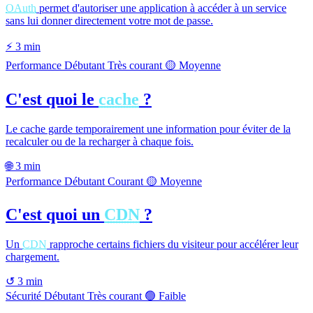
OAuth
permet d'autoriser une application à accéder à un service
sans lui donner directement votre mot de passe.
⚡
3 min
Performance
Débutant
Très courant
🟡 Moyenne
C'est quoi le
cache
?
Le cache garde temporairement une information pour éviter de la
recalculer ou de la recharger à chaque fois.
🌐
3 min
Performance
Débutant
Courant
🟡 Moyenne
C'est quoi un
CDN
?
Un
CDN
rapproche certains fichiers du visiteur pour accélérer leur
chargement.
↺
3 min
Sécurité
Débutant
Très courant
🟢 Faible