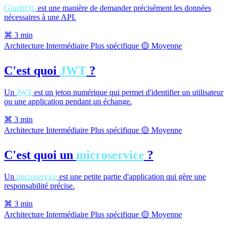
GraphQL
est une manière de demander précisément les données
nécessaires à une API.
⌘
3 min
Architecture
Intermédiaire
Plus spécifique
🟡 Moyenne
C'est quoi
JWT
?
Un
JWT
est un jeton numérique qui permet d'identifier un utilisateur
ou une application pendant un échange.
⌘
3 min
Architecture
Intermédiaire
Plus spécifique
🟡 Moyenne
C'est quoi un
microservice
?
Un
microservice
est une petite partie d'application qui gère une
responsabilité précise.
⌘
3 min
Architecture
Intermédiaire
Plus spécifique
🟡 Moyenne