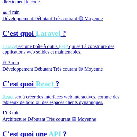
directement le code.
🧱
4 min
Développement
Débutant
Très courant
🟡 Moyenne
C'est quoi
Laravel
?
Laravel
est une boîte à outils
PHP
qui sert à construire des
applications web solides et maintenables.
⚛
3 min
Développement
Débutant
Très courant
🟡 Moyenne
C'est quoi
React
?
React
sert à créer des interfaces web interactives, comme des
tableaux de bord ou des espaces clients dynamiques.
🔌
3 min
Architecture
Débutant
Très courant
🟡 Moyenne
C'est quoi une
API
?