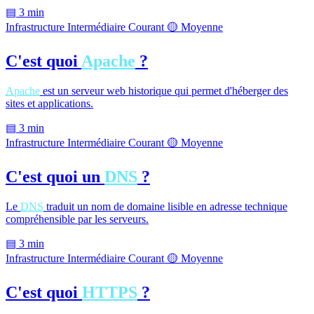
▤
3 min
Infrastructure
Intermédiaire
Courant
🟡 Moyenne
C'est quoi
Apache
?
Apache
est un serveur web historique qui permet d'héberger des
sites et applications.
▤
3 min
Infrastructure
Intermédiaire
Courant
🟡 Moyenne
C'est quoi un
DNS
?
Le
DNS
traduit un nom de domaine lisible en adresse technique
compréhensible par les serveurs.
▤
3 min
Infrastructure
Intermédiaire
Courant
🟡 Moyenne
C'est quoi
HTTPS
?