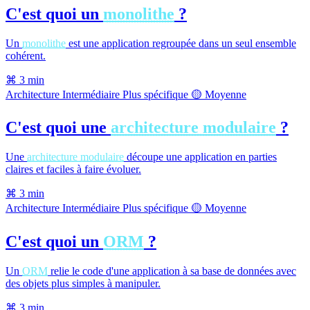
C'est quoi un
monolithe
?
Un
monolithe
est une application regroupée dans un seul ensemble
cohérent.
⌘
3 min
Architecture
Intermédiaire
Plus spécifique
🟡 Moyenne
C'est quoi une
architecture modulaire
?
Une
architecture modulaire
découpe une application en parties
claires et faciles à faire évoluer.
⌘
3 min
Architecture
Intermédiaire
Plus spécifique
🟡 Moyenne
C'est quoi un
ORM
?
Un
ORM
relie le code d'une application à sa base de données avec
des objets plus simples à manipuler.
⌘
3 min