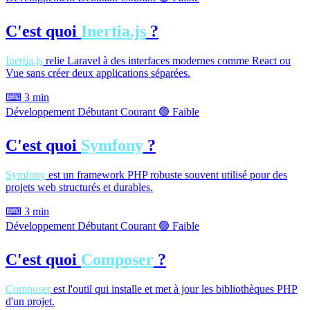
C'est quoi
Inertia.js
?
Inertia.js
relie Laravel à des interfaces modernes comme React ou
Vue sans créer deux applications séparées.
⌨
3 min
Développement
Débutant
Courant
🟢 Faible
C'est quoi
Symfony
?
Symfony
est un framework PHP robuste souvent utilisé pour des
projets web structurés et durables.
⌨
3 min
Développement
Débutant
Courant
🟢 Faible
C'est quoi
Composer
?
Composer
est l'outil qui installe et met à jour les bibliothèques PHP
d'un projet.