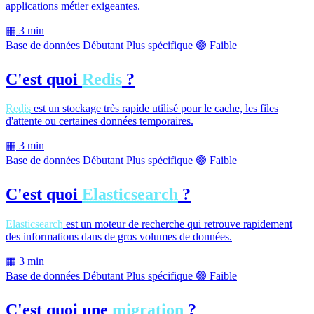
applications métier exigeantes.
▦
3 min
Base de données
Débutant
Plus spécifique
🟢 Faible
C'est quoi
Redis
?
Redis
est un stockage très rapide utilisé pour le cache, les files
d'attente ou certaines données temporaires.
▦
3 min
Base de données
Débutant
Plus spécifique
🟢 Faible
C'est quoi
Elasticsearch
?
Elasticsearch
est un moteur de recherche qui retrouve rapidement
des informations dans de gros volumes de données.
▦
3 min
Base de données
Débutant
Plus spécifique
🟢 Faible
C'est quoi une
migration
?