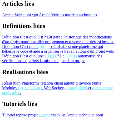
Articles liés
Article
Voir aussi : git
Article
Voir les tutoriels techniques
Définitions liées
Définition
C'est quoi Git ?
Git garde l'historique des modifications
d'un projet pour travailler proprement et revenir en arrière si besoin.
Définition
C'est quoi
GitLab
?
GitLab est une plateforme qui
héberge le code et aide à organiser le travail autour d'un projet web.
Définition
C'est quoi une
CI/CD
?
La
CI/CD
automatise des
vérifications et parfois la mise en ligne d'un projet.
Réalisations liées
Réalisation
Plateforme relation client autour d'Invoice Ninja
Modules
Laravel
,
React
, WebSockets,
portail client
et
maintenance
applicative
.
Tutoriels liés
Tutoriel
reprise projet
laravel
checklist
Article technique pour