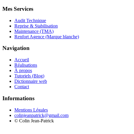
Mes Services
Audit Technique
Reprise & Stabilisation
Maintenance (TMA)
Renfort Agence (Marque blanche)
Navigation
Accueil
Réalisations
À propos
Tutoriels (Blog)
Dictionnaire web
Contact
Informations
Mentions Légales
colinjeanpatrick@gmail.com
©
Colin Jean-Patrick