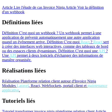
Article
Lire l'étude de cas Invoice Ninja
Article
Voir la définition
d'un webhook
Définitions liées
Définition
C'est quoi un webhook ?
Un webhook permet à une
application de prévenir automatiquement une autre application
quand un événement arrive.
Définition
C'est quoi
React
?
React
sert
à créer des interfaces web interactives, comme des tableaux de bord
ou des espaces clients dynamiques.
Définition
C'est quoi une
API
?
Une
API
permet à deux logiciels d'échanger des informations de
manière organisée.
Réalisations liées
Réalisation
Plateforme relation client autour d'Invoice Ninja
Modules
Laravel
, React, WebSockets, portail client et
maintenance
applicative
.
Tutoriels liés
Tutoriel
transformer invoice ninja plateforme relation client
Article