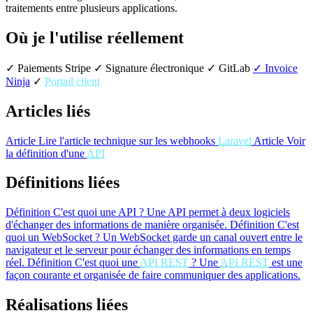
traitements entre plusieurs applications.
Où je l'utilise réellement
✓ Paiements Stripe
✓ Signature électronique
✓ GitLab
✓ Invoice
Ninja
✓
Portail client
Articles liés
Article
Lire l'article technique sur les webhooks
Laravel
Article
Voir
la définition d'une
API
Définitions liées
Définition
C'est quoi une API ?
Une API permet à deux logiciels
d'échanger des informations de manière organisée.
Définition
C'est
quoi un WebSocket ?
Un WebSocket garde un canal ouvert entre le
navigateur et le serveur pour échanger des informations en temps
réel.
Définition
C'est quoi une
API REST
?
Une
API REST
est une
façon courante et organisée de faire communiquer des applications.
Réalisations liées