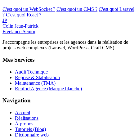
C'est quoi un WebSocket ?
C'est quoi un CMS ?
C'est quoi Laravel
?
C'est quoi React ?
JP
Colin Jean-Patrick
Freelance Senior
J'accompagne les entreprises et les agences dans la réalisation de
projets web complexes (Laravel, WordPress, Craft CMS).
Mes Services
Audit Technique
Reprise & Stabilisation
Maintenance (TMA)
Renfort Agence (Marque blanche)
Navigation
Accueil
Réalisations
À propos
Tutoriels (Blog)
Dictionnaire web