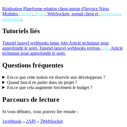
Réalisation
Plateforme relation client autour d'Invoice Ninja
Modules
Laravel
,
React
, WebSockets, portail client et
maintenance
applicative
.
Tutoriels liés
Tutoriel
laravel webhooks hmac jobs
Article technique pour
approfondir le sujet.
Tutoriel
laravel webhooks verrous
redis
Article
technique pour approfondir le sujet.
Questions fréquentes
Est-ce que cette notion est réservée aux développeurs ?
Quand faut-il en parler dans un projet ?
Est-ce que cela augmente forcément le budget ?
Parcours de lecture
Si vous débutez, vous pouvez lire ensuite :
1
webhook
→
2
API
→
3
WebSocket