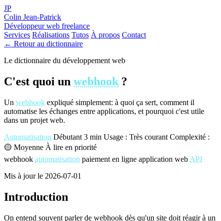
JP
Colin Jean-Patrick
Développeur web freelance
Services
Réalisations
Tutos
À propos
Contact
← Retour au dictionnaire
Le dictionnaire du développement web
C'est quoi un
webhook
?
Un
webhook
expliqué simplement: à quoi ça sert, comment il
automatise les échanges entre applications, et pourquoi c'est utile
dans un projet web.
Automatisation
Débutant
3 min
Usage : Très courant
Complexité :
🟡 Moyenne
À lire en priorité
webhook
automatisation
paiement en ligne
application web
API
Mis à jour le 2026-07-01
Introduction
On entend souvent parler de webhook dès qu'un site doit réagir à un