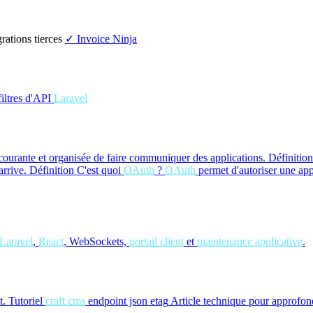
rations tierces
✓ Invoice Ninja
 filtres d'API
Laravel
urante et organisée de faire communiquer des applications.
Définition
rrive.
Définition
C'est quoi
OAuth
?
OAuth
permet d'autoriser une app
Laravel
,
React
, WebSockets,
portail client
et
maintenance applicative
.
t.
Tutoriel
craft cms
endpoint json etag
Article technique pour approfondi