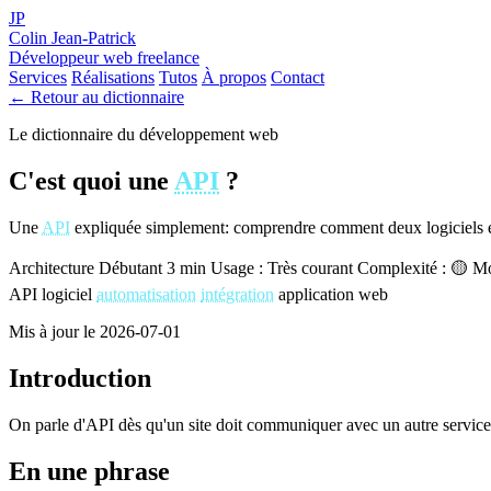
JP
Colin Jean-Patrick
Développeur web freelance
Services
Réalisations
Tutos
À propos
Contact
← Retour au dictionnaire
Le dictionnaire du développement web
C'est quoi une
API
?
Une
API
expliquée simplement: comprendre comment deux logiciels é
Architecture
Débutant
3 min
Usage : Très courant
Complexité : 🟡 M
API
logiciel
automatisation
intégration
application web
Mis à jour le 2026-07-01
Introduction
On parle d'API dès qu'un site doit communiquer avec un autre service:
En une phrase