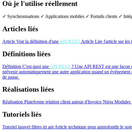
Où je l'utilise réellement
✓ Synchronisations
✓ Applications mobiles
✓ Portails clients
✓ Intég
Articles liés
Article
Voir la définition d'une
API REST
Article
Lire l'article sur les
Définitions liées
Définition
C'est quoi une
API REST
?
Une API REST est une façon co
prévenir automatiquement une autre application quand un événement a
de passe.
Réalisations liées
Réalisation
Plateforme relation client autour d'Invoice Ninja
Modules
Tutoriels liés
Tutoriel
laravel filtres tri api
Article technique pour approfondir le suje