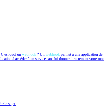
C'est quoi un
webhook
?
Un
webhook
permet à une application de
lication à accéder à un service sans lui donner directement votre mot
r le sujet.