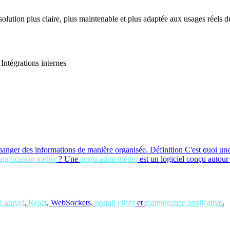
 solution plus claire, plus maintenable et plus adaptée aux usages réels du
Intégrations internes
hanger des informations de manière organisée.
Définition
C'est quoi un
application métier
?
Une
application métier
est un logiciel conçu autour
Laravel
,
React
, WebSockets,
portail client
et
maintenance applicative
.