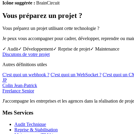
Icône suggérée :
BrainCircuit
Vous préparez un projet ?
Vous préparez un projet utilisant cette technologie ?
Je peux vous accompagner pour cadrer, développer, reprendre ou mainte
✓ Audit
✓ Développement
✓ Reprise de projet
✓ Maintenance
Discutons de votre projet
Autres définitions utiles
C'est quoi un webhook ?
C'est quoi un WebSocket ?
C'est quoi un C
JP
Colin Jean-Patrick
Freelance Senior
J'accompagne les entreprises et les agences dans la réalisation de p
Mes Services
Audit Technique
Reprise & Stabilisation