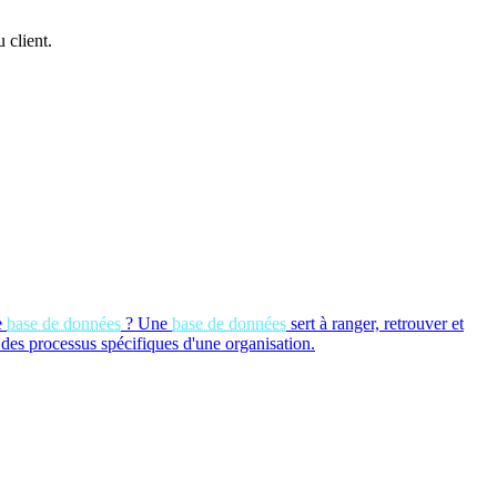
 client.
e
base de données
?
Une
base de données
sert à ranger, retrouver et
 des processus spécifiques d'une organisation.