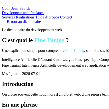
JP
Colin Jean-Patrick
Développeur web freelance
Services
Réalisations
Tutos
À propos
Contact
← Retour au dictionnaire
Le dictionnaire du développement web
C'est quoi le
Fine Tuning
?
Une explication simple pour comprendre
Fine Tuning
, son rôle, ses 
Intelligence Artificielle
Débutant
3 min
Usage : Plus spécifique
Comple
Fine Tuning
Intelligence Artificielle
développement web
application 
Mis à jour le 2026-07-01
Introduction
On croise souvent cette notion lors d'un projet web, d'une reprise tec
En une phrase