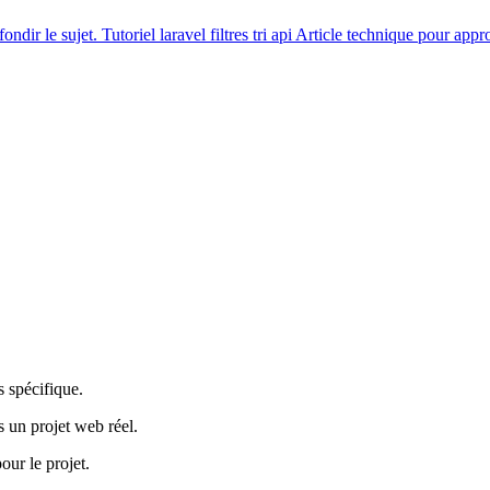
ondir le sujet.
Tutoriel
laravel filtres tri api
Article technique pour appro
 spécifique.
s un projet web réel.
our le projet.