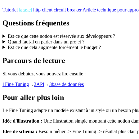
Tutoriel
laravel
http client circuit breaker
Article technique pour approf
Questions fréquentes
Est-ce que cette notion est réservée aux développeurs ?
Quand faut-il en parler dans un projet ?
Est-ce que cela augmente forcément le budget ?
Parcours de lecture
Si vous débutez, vous pouvez lire ensuite :
1
Fine Tuning
→
2
API
→
3
base de données
Pour aller plus loin
Le Fine Tuning adapte un modèle existant à un style ou un besoin plus
Idée d'illustration :
Une illustration simple montrant cette notion dan
Idée de schéma :
Besoin métier -> Fine Tuning -> résultat plus clair p