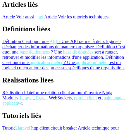
Articles liés
Article
Voir aussi :
api
Article
Voir les tutoriels techniques
Définitions liées
Définition
C'est quoi une
API
?
Une API permet à deux logiciels
d'échanger des informations de manière organisée.
Définition
C'est
quoi une
base de données
?
Une
base de données
sert à ranger,
retrouver et modifier les informations d'une application.
Définition
C'est quoi une
application métier
?
Une
application métier
est un
logiciel conçu autour des processus spécifiques d'une organisation.
Réalisations liées
Réalisation
Plateforme relation client autour d'Invoice Ninja
Modules
Laravel
,
React
, WebSockets,
portail client
et
maintenance
applicative
.
Tutoriels liés
Tutoriel
laravel
http client circuit breaker
Article technique pour