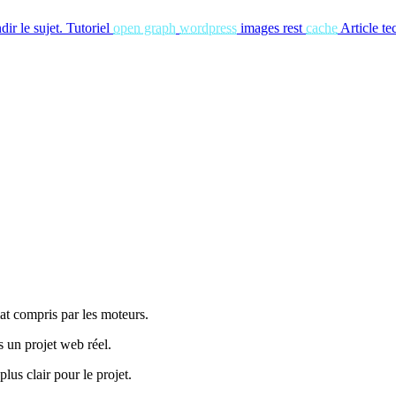
ir le sujet.
Tutoriel
open graph
wordpress
images rest
cache
Article te
at compris par les moteurs.
s un projet web réel.
lus clair pour le projet.