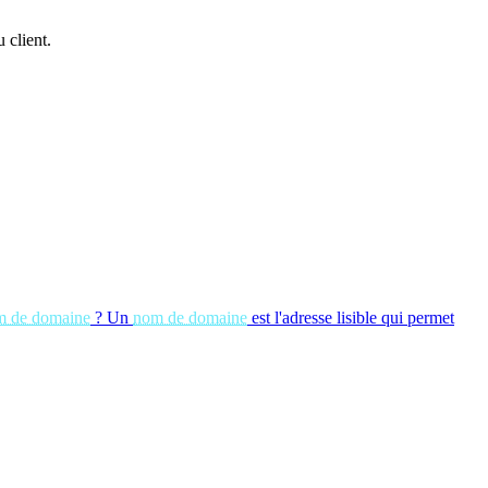
 client.
m de domaine
?
Un
nom de domaine
est l'adresse lisible qui permet