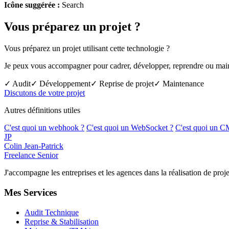
Icône suggérée :
Search
Vous préparez un projet ?
Vous préparez un projet utilisant cette technologie ?
Je peux vous accompagner pour cadrer, développer, reprendre ou mainte
✓ Audit
✓ Développement
✓ Reprise de projet
✓ Maintenance
Discutons de votre projet
Autres définitions utiles
C'est quoi un webhook ?
C'est quoi un WebSocket ?
C'est quoi un C
JP
Colin Jean-Patrick
Freelance Senior
J'accompagne les entreprises et les agences dans la réalisation de p
Mes Services
Audit Technique
Reprise & Stabilisation