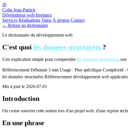
JP
Colin Jean-Patrick
Développeur web freelance
Services
Réalisations
Tutos
À propos
Contact
← Retour au dictionnaire
Le dictionnaire du développement web
C'est quoi
les données structurées
?
Une explication simple pour comprendre
les données structurées
, son
Référencement
Débutant
3 min
Usage : Plus spécifique
Complexité : 
les données structurées
Référencement
développement web
applicati
Mis à jour le 2026-07-01
Introduction
On croise souvent cette notion lors d'un projet web, d'une reprise tec
En une phrase