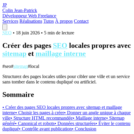
JP
Colin Jean-Patrick
Développeur Web Freelance
Services
Réalisations
Tutos
À propos
Contact
SEO
•
18 juin 2026
•
5 min de lecture
Créer des pages
SEO
locales propres avec
sitemap
et
maillage interne
#seo
#
sitemap
#local
Structurez des pages locales utiles pour cibler une ville et un service
sans tomber dans le contenu dupliqué ou artificiel.
Sommaire
• Créer des pages SEO locales propres avec sitemap et maillage
interne
• Choisir les pages à créer
• Donner un angle unique à chaque
ville
• Structure HTML recommandée
• Maillage interne
• Sitemap
généré
• Canonical et robots
• Données structurées
• Éviter le contenu
dupliqué
• Contrôle avant publication
• Conclusion