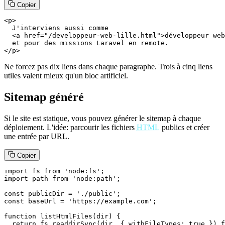
Copier
<p>

  J'interviens aussi comme

  <a href="/developpeur-web-lille.html">développeur web
  et pour des missions Laravel en remote.

</p>
Ne forcez pas dix liens dans chaque paragraphe. Trois à cinq liens
utiles valent mieux qu'un bloc artificiel.
Sitemap généré
Si le site est statique, vous pouvez générer le sitemap à chaque
déploiement. L'idée: parcourir les fichiers
HTML
publics et créer
une entrée par URL.
Copier
import fs from 'node:fs';

import path from 'node:path';

const publicDir = './public';

const baseUrl = 'https://example.com';

function listHtmlFiles(dir) {

  return fs.readdirSync(dir, { withFileTypes: true }).f