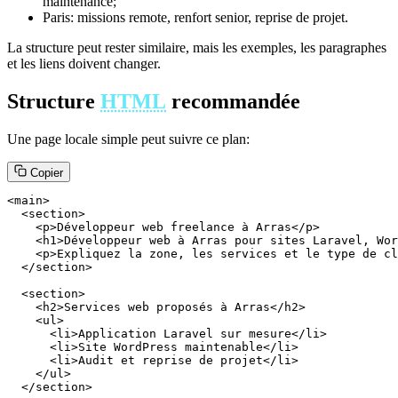
maintenance;
Paris: missions remote, renfort senior, reprise de projet.
La structure peut rester similaire, mais les exemples, les paragraphes
et les liens doivent changer.
Structure
HTML
recommandée
Une page locale simple peut suivre ce plan:
Copier
<main>

  <section>

    <p>Développeur web freelance à Arras</p>

    <h1>Développeur web à Arras pour sites Laravel, Wor
    <p>Expliquez la zone, les services et le type de cl
  </section>

  <section>

    <h2>Services web proposés à Arras</h2>

    <ul>

      <li>Application Laravel sur mesure</li>

      <li>Site WordPress maintenable</li>

      <li>Audit et reprise de projet</li>

    </ul>

  </section>
