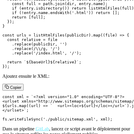
    const full = path.join(dir, entry.name);

    if (entry.isDirectory()) return listHtmlFiles(full)
    if (!entry.name.endsWith('.html')) return [];

    return [full];

  });

}

const urls = listHtmlFiles(publicDir).map((file) => {

  const relative = file

    .replace(publicDir, '')

    .replace(/\\/g, '/')

    .replace('/index.html', '/');

  return `${baseUrl}${relative}`;

});
Ajoutez ensuite le XML:
Copier
const xml = `<?xml version="1.0" encoding="UTF-8"?>

<urlset xmlns="http://www.sitemaps.org/schemas/sitemap/
${urls.map((url) => `  <url><loc>${url}</loc></url>`).j
</urlset>`;

fs.writeFileSync('./public/sitemap.xml', xml);
Dans un pipeline
GitLab
, lancez ce script avant le déploiement pour