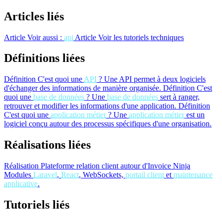
Articles liés
Article
Voir aussi :
api
Article
Voir les tutoriels techniques
Définitions liées
Définition
C'est quoi une
API
?
Une API permet à deux logiciels
d'échanger des informations de manière organisée.
Définition
C'est
quoi une
base de données
?
Une
base de données
sert à ranger,
retrouver et modifier les informations d'une application.
Définition
C'est quoi une
application métier
?
Une
application métier
est un
logiciel conçu autour des processus spécifiques d'une organisation.
Réalisations liées
Réalisation
Plateforme relation client autour d'Invoice Ninja
Modules
Laravel
,
React
, WebSockets,
portail client
et
maintenance
applicative
.
Tutoriels liés