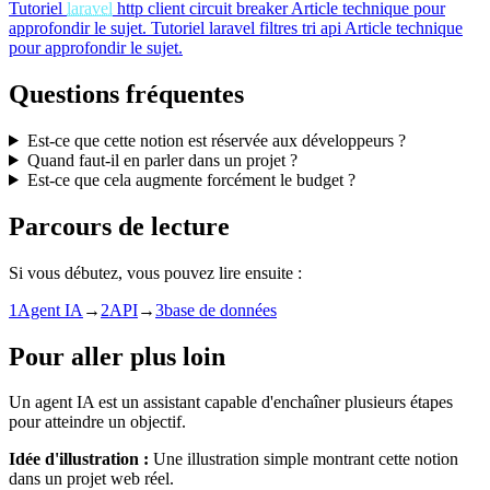
Tutoriel
laravel
http client circuit breaker
Article technique pour
approfondir le sujet.
Tutoriel
laravel filtres tri api
Article technique
pour approfondir le sujet.
Questions fréquentes
Est-ce que cette notion est réservée aux développeurs ?
Quand faut-il en parler dans un projet ?
Est-ce que cela augmente forcément le budget ?
Parcours de lecture
Si vous débutez, vous pouvez lire ensuite :
1
Agent IA
→
2
API
→
3
base de données
Pour aller plus loin
Un agent IA est un assistant capable d'enchaîner plusieurs étapes
pour atteindre un objectif.
Idée d'illustration :
Une illustration simple montrant cette notion
dans un projet web réel.