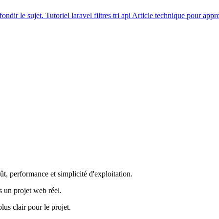
ondir le sujet.
Tutoriel
laravel filtres tri api
Article technique pour appro
oût, performance et simplicité d'exploitation.
s un projet web réel.
us clair pour le projet.