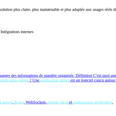
 solution plus claire, plus maintenable et plus adaptée aux usages réels du
Intégrations internes
hanger des informations de manière organisée.
Définition
C'est quoi un
application métier
?
Une
application métier
est un logiciel conçu autour
Laravel
,
React
, WebSockets,
portail client
et
maintenance applicative
.