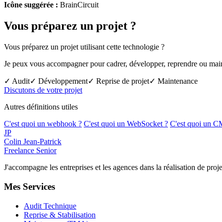
Icône suggérée :
BrainCircuit
Vous préparez un projet ?
Vous préparez un projet utilisant cette technologie ?
Je peux vous accompagner pour cadrer, développer, reprendre ou mainte
✓ Audit
✓ Développement
✓ Reprise de projet
✓ Maintenance
Discutons de votre projet
Autres définitions utiles
C'est quoi un webhook ?
C'est quoi un WebSocket ?
C'est quoi un C
JP
Colin Jean-Patrick
Freelance Senior
J'accompagne les entreprises et les agences dans la réalisation de p
Mes Services
Audit Technique
Reprise & Stabilisation