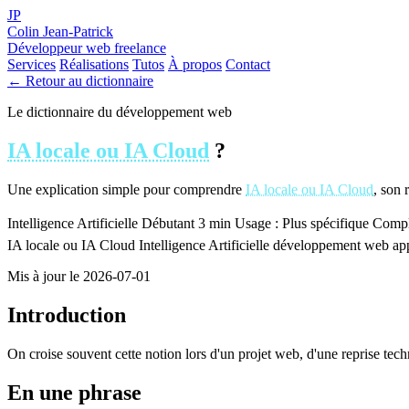
JP
Colin Jean-Patrick
Développeur web freelance
Services
Réalisations
Tutos
À propos
Contact
← Retour au dictionnaire
Le dictionnaire du développement web
IA locale ou IA Cloud
?
Une explication simple pour comprendre
IA locale ou IA Cloud
, son 
Intelligence Artificielle
Débutant
3 min
Usage : Plus spécifique
Comple
IA locale ou IA Cloud
Intelligence Artificielle
développement web
ap
Mis à jour le 2026-07-01
Introduction
On croise souvent cette notion lors d'un projet web, d'une reprise tec
En une phrase