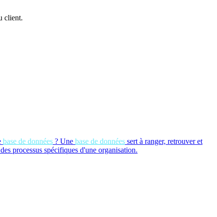
 client.
e
base de données
?
Une
base de données
sert à ranger, retrouver et
 des processus spécifiques d'une organisation.