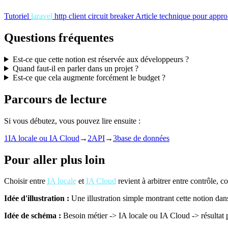
Tutoriel
laravel
http client circuit breaker
Article technique pour approf
Questions fréquentes
Est-ce que cette notion est réservée aux développeurs ?
Quand faut-il en parler dans un projet ?
Est-ce que cela augmente forcément le budget ?
Parcours de lecture
Si vous débutez, vous pouvez lire ensuite :
1
IA locale ou IA Cloud
→
2
API
→
3
base de données
Pour aller plus loin
Choisir entre
IA locale
et
IA Cloud
revient à arbitrer entre contrôle, c
Idée d'illustration :
Une illustration simple montrant cette notion dan
Idée de schéma :
Besoin métier -> IA locale ou IA Cloud -> résultat pl