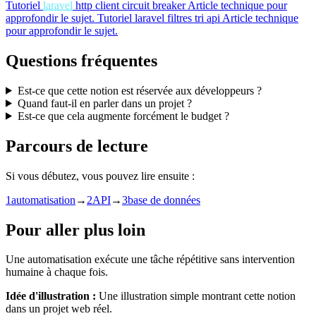
Tutoriel
laravel
http client circuit breaker
Article technique pour
approfondir le sujet.
Tutoriel
laravel filtres tri api
Article technique
pour approfondir le sujet.
Questions fréquentes
Est-ce que cette notion est réservée aux développeurs ?
Quand faut-il en parler dans un projet ?
Est-ce que cela augmente forcément le budget ?
Parcours de lecture
Si vous débutez, vous pouvez lire ensuite :
1
automatisation
→
2
API
→
3
base de données
Pour aller plus loin
Une automatisation exécute une tâche répétitive sans intervention
humaine à chaque fois.
Idée d'illustration :
Une illustration simple montrant cette notion
dans un projet web réel.