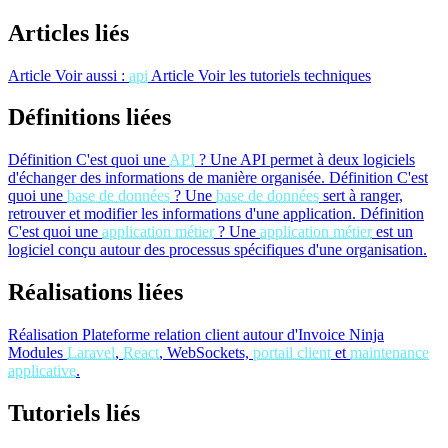
Articles liés
Article
Voir aussi :
api
Article
Voir les tutoriels techniques
Définitions liées
Définition
C'est quoi une
API
?
Une API permet à deux logiciels
d'échanger des informations de manière organisée.
Définition
C'est
quoi une
base de données
?
Une
base de données
sert à ranger,
retrouver et modifier les informations d'une application.
Définition
C'est quoi une
application métier
?
Une
application métier
est un
logiciel conçu autour des processus spécifiques d'une organisation.
Réalisations liées
Réalisation
Plateforme relation client autour d'Invoice Ninja
Modules
Laravel
,
React
, WebSockets,
portail client
et
maintenance
applicative
.
Tutoriels liés