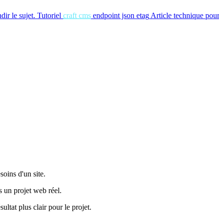
ir le sujet.
Tutoriel
craft cms
endpoint json etag
Article technique pour
oins d'un site.
s un projet web réel.
tat plus clair pour le projet.