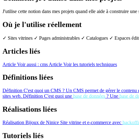
J'utilise cette notion dans mes projets quand elle aide à construire une
Où je l'utilise réellement
✓ Sites vitrines
✓ Pages administrables
✓ Catalogues
✓ Espaces édit
Articles liés
Article
Voir aussi : cms
Article
Voir les tutoriels techniques
Définitions liées
Définition
C'est quoi un CMS ?
Un CMS permet de gérer le contenu d'
sites web.
Définition
C'est quoi une
base de données
?
Une
base de d
Réalisations liées
Réalisation
Bijoux de Ninice
Site vitrine et e-commerce avec
backoffi
Tutoriels liés