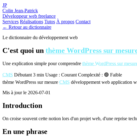
JP
Colin Jean-Patrick
Développeur web freelance
Services
Réalisations
Tutos
À propos
Contact
← Retour au dictionnaire
Le dictionnaire du développement web
C'est quoi un
thème WordPress sur mesur
Une explication simple pour comprendre
thème WordPress sur mesur
CMS
Débutant
3 min
Usage : Courant
Complexité : 🟢 Faible
thème WordPress sur mesure
CMS
développement web
application 
Mis à jour le 2026-07-01
Introduction
On croise souvent cette notion lors d'un projet web, d'une reprise tec
En une phrase