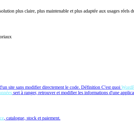
 solution plus claire, plus maintenable et plus adaptée aux usages réels du
oriaux
un site sans modifier directement le code.
Définition
C'est quoi
WordP
onnées
sert à ranger, retrouver et modifier les informations d'une applica
ce
, catalogue, stock et paiement.