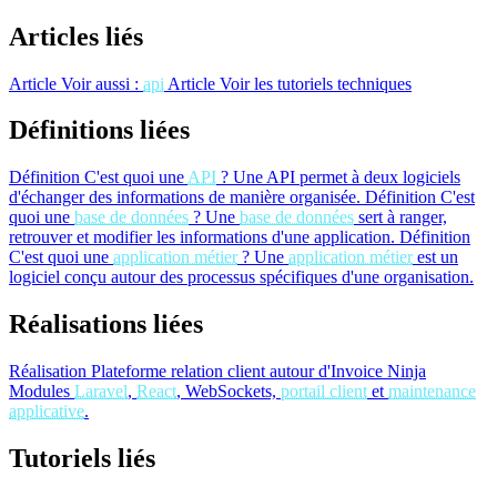
Articles liés
Article
Voir aussi :
api
Article
Voir les tutoriels techniques
Définitions liées
Définition
C'est quoi une
API
?
Une API permet à deux logiciels
d'échanger des informations de manière organisée.
Définition
C'est
quoi une
base de données
?
Une
base de données
sert à ranger,
retrouver et modifier les informations d'une application.
Définition
C'est quoi une
application métier
?
Une
application métier
est un
logiciel conçu autour des processus spécifiques d'une organisation.
Réalisations liées
Réalisation
Plateforme relation client autour d'Invoice Ninja
Modules
Laravel
,
React
, WebSockets,
portail client
et
maintenance
applicative
.
Tutoriels liés