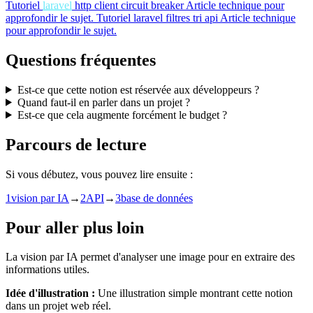
Tutoriel
laravel
http client circuit breaker
Article technique pour
approfondir le sujet.
Tutoriel
laravel filtres tri api
Article technique
pour approfondir le sujet.
Questions fréquentes
Est-ce que cette notion est réservée aux développeurs ?
Quand faut-il en parler dans un projet ?
Est-ce que cela augmente forcément le budget ?
Parcours de lecture
Si vous débutez, vous pouvez lire ensuite :
1
vision par IA
→
2
API
→
3
base de données
Pour aller plus loin
La vision par IA permet d'analyser une image pour en extraire des
informations utiles.
Idée d'illustration :
Une illustration simple montrant cette notion
dans un projet web réel.