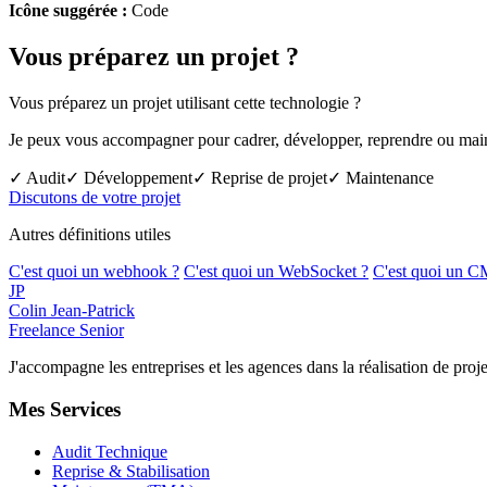
Icône suggérée :
Code
Vous préparez un projet ?
Vous préparez un projet utilisant cette technologie ?
Je peux vous accompagner pour cadrer, développer, reprendre ou mainte
✓ Audit
✓ Développement
✓ Reprise de projet
✓ Maintenance
Discutons de votre projet
Autres définitions utiles
C'est quoi un webhook ?
C'est quoi un WebSocket ?
C'est quoi un C
JP
Colin Jean-Patrick
Freelance Senior
J'accompagne les entreprises et les agences dans la réalisation de p
Mes Services
Audit Technique
Reprise & Stabilisation