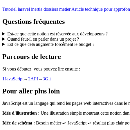
Tutoriel
laravel inertia dossiers metier
Article technique pour approfond
Questions fréquentes
Est-ce que cette notion est réservée aux développeurs ?
Quand faut-il en parler dans un projet ?
Est-ce que cela augmente forcément le budget ?
Parcours de lecture
Si vous débutez, vous pouvez lire ensuite :
1
JavaScript
→
2
API
→
3
Git
Pour aller plus loin
JavaScript est un langage qui rend les pages web interactives dans le 
Idée d'illustration :
Une illustration simple montrant cette notion dan
Idée de schéma :
Besoin métier -> JavaScript -> résultat plus clair pou