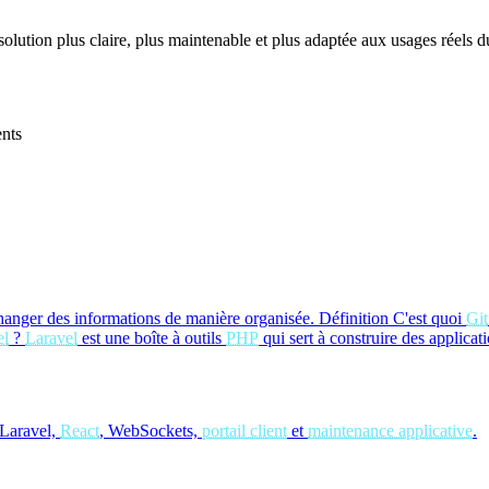
 solution plus claire, plus maintenable et plus adaptée aux usages réels du
ents
hanger des informations de manière organisée.
Définition
C'est quoi
Git
el
?
Laravel
est une boîte à outils
PHP
qui sert à construire des applicat
Laravel,
React
, WebSockets,
portail client
et
maintenance applicative
.