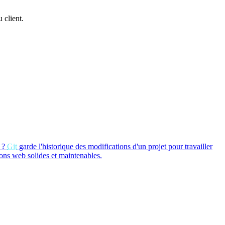
 client.
?
Git
garde l'historique des modifications d'un projet pour travailler
ions web solides et maintenables.