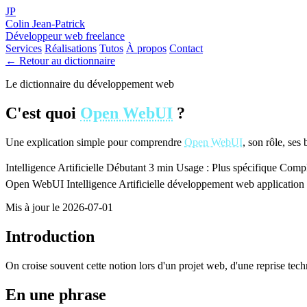
JP
Colin Jean-Patrick
Développeur web freelance
Services
Réalisations
Tutos
À propos
Contact
← Retour au dictionnaire
Le dictionnaire du développement web
C'est quoi
Open WebUI
?
Une explication simple pour comprendre
Open WebUI
, son rôle, ses
Intelligence Artificielle
Débutant
3 min
Usage : Plus spécifique
Comple
Open WebUI
Intelligence Artificielle
développement web
applicatio
Mis à jour le 2026-07-01
Introduction
On croise souvent cette notion lors d'un projet web, d'une reprise tec
En une phrase