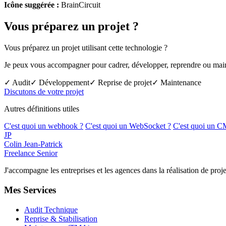
Icône suggérée :
BrainCircuit
Vous préparez un projet ?
Vous préparez un projet utilisant cette technologie ?
Je peux vous accompagner pour cadrer, développer, reprendre ou mainte
✓ Audit
✓ Développement
✓ Reprise de projet
✓ Maintenance
Discutons de votre projet
Autres définitions utiles
C'est quoi un webhook ?
C'est quoi un WebSocket ?
C'est quoi un C
JP
Colin Jean-Patrick
Freelance Senior
J'accompagne les entreprises et les agences dans la réalisation de p
Mes Services
Audit Technique
Reprise & Stabilisation