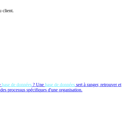
 client.
e
base de données
?
Une
base de données
sert à ranger, retrouver et
 des processus spécifiques d'une organisation.