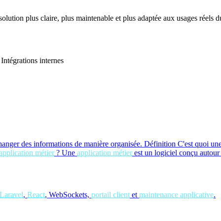
 solution plus claire, plus maintenable et plus adaptée aux usages réels du
Intégrations internes
hanger des informations de manière organisée.
Définition
C'est quoi un
application métier
?
Une
application métier
est un logiciel conçu autour
Laravel
,
React
, WebSockets,
portail client
et
maintenance applicative
.