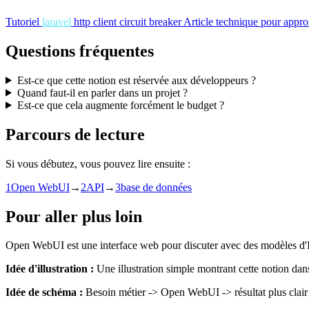
Tutoriel
laravel
http client circuit breaker
Article technique pour approf
Questions fréquentes
Est-ce que cette notion est réservée aux développeurs ?
Quand faut-il en parler dans un projet ?
Est-ce que cela augmente forcément le budget ?
Parcours de lecture
Si vous débutez, vous pouvez lire ensuite :
1
Open WebUI
→
2
API
→
3
base de données
Pour aller plus loin
Open WebUI est une interface web pour discuter avec des modèles d'IA,
Idée d'illustration :
Une illustration simple montrant cette notion dan
Idée de schéma :
Besoin métier -> Open WebUI -> résultat plus clair 