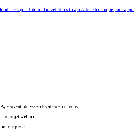
ondir le sujet.
Tutoriel
laravel filtres tri api
Article technique pour appro
 souvent utilisés en local ou en interne.
s un projet web réel.
pour le projet.