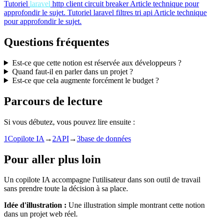
Tutoriel
laravel
http client circuit breaker
Article technique pour
approfondir le sujet.
Tutoriel
laravel filtres tri api
Article technique
pour approfondir le sujet.
Questions fréquentes
Est-ce que cette notion est réservée aux développeurs ?
Quand faut-il en parler dans un projet ?
Est-ce que cela augmente forcément le budget ?
Parcours de lecture
Si vous débutez, vous pouvez lire ensuite :
1
Copilote IA
→
2
API
→
3
base de données
Pour aller plus loin
Un copilote IA accompagne l'utilisateur dans son outil de travail
sans prendre toute la décision à sa place.
Idée d'illustration :
Une illustration simple montrant cette notion
dans un projet web réel.