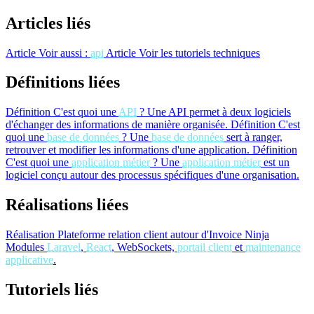
Articles liés
Article
Voir aussi :
api
Article
Voir les tutoriels techniques
Définitions liées
Définition
C'est quoi une
API
?
Une API permet à deux logiciels
d'échanger des informations de manière organisée.
Définition
C'est
quoi une
base de données
?
Une
base de données
sert à ranger,
retrouver et modifier les informations d'une application.
Définition
C'est quoi une
application métier
?
Une
application métier
est un
logiciel conçu autour des processus spécifiques d'une organisation.
Réalisations liées
Réalisation
Plateforme relation client autour d'Invoice Ninja
Modules
Laravel
,
React
, WebSockets,
portail client
et
maintenance
applicative
.
Tutoriels liés