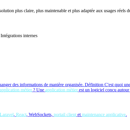
 solution plus claire, plus maintenable et plus adaptée aux usages réels du
Intégrations internes
hanger des informations de manière organisée.
Définition
C'est quoi un
application métier
?
Une
application métier
est un logiciel conçu autour
Laravel
,
React
, WebSockets,
portail client
et
maintenance applicative
.