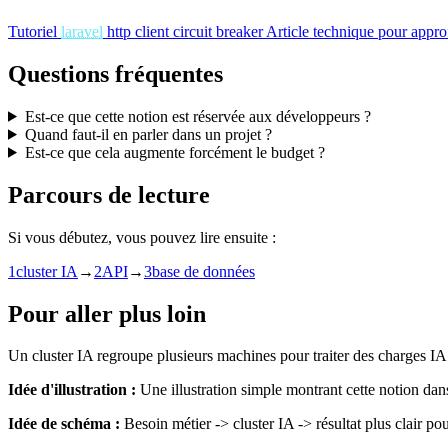
Tutoriel
laravel
http client circuit breaker
Article technique pour approf
Questions fréquentes
Est-ce que cette notion est réservée aux développeurs ?
Quand faut-il en parler dans un projet ?
Est-ce que cela augmente forcément le budget ?
Parcours de lecture
Si vous débutez, vous pouvez lire ensuite :
1
cluster IA
→
2
API
→
3
base de données
Pour aller plus loin
Un cluster IA regroupe plusieurs machines pour traiter des charges IA
Idée d'illustration :
Une illustration simple montrant cette notion dan
Idée de schéma :
Besoin métier -> cluster IA -> résultat plus clair pou