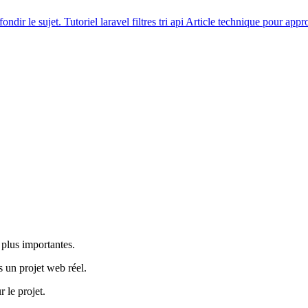
ondir le sujet.
Tutoriel
laravel filtres tri api
Article technique pour appro
 plus importantes.
s un projet web réel.
r le projet.