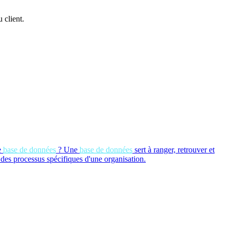
 client.
e
base de données
?
Une
base de données
sert à ranger, retrouver et
 des processus spécifiques d'une organisation.