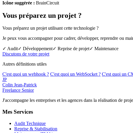
Icône suggérée :
BrainCircuit
Vous préparez un projet ?
Vous préparez un projet utilisant cette technologie ?
Je peux vous accompagner pour cadrer, développer, reprendre ou mainte
✓ Audit
✓ Développement
✓ Reprise de projet
✓ Maintenance
Discutons de votre projet
Autres définitions utiles
C'est quoi un webhook ?
C'est quoi un WebSocket ?
C'est quoi un C
JP
Colin Jean-Patrick
Freelance Senior
J'accompagne les entreprises et les agences dans la réalisation de p
Mes Services
Audit Technique
Reprise & Stabilisation