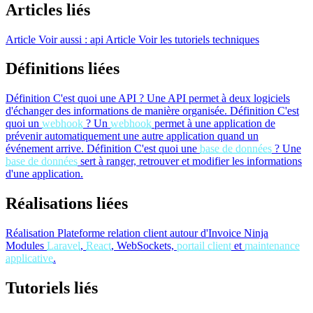
Articles liés
Article
Voir aussi : api
Article
Voir les tutoriels techniques
Définitions liées
Définition
C'est quoi une API ?
Une API permet à deux logiciels
d'échanger des informations de manière organisée.
Définition
C'est
quoi un
webhook
?
Un
webhook
permet à une application de
prévenir automatiquement une autre application quand un
événement arrive.
Définition
C'est quoi une
base de données
?
Une
base de données
sert à ranger, retrouver et modifier les informations
d'une application.
Réalisations liées
Réalisation
Plateforme relation client autour d'Invoice Ninja
Modules
Laravel
,
React
, WebSockets,
portail client
et
maintenance
applicative
.
Tutoriels liés