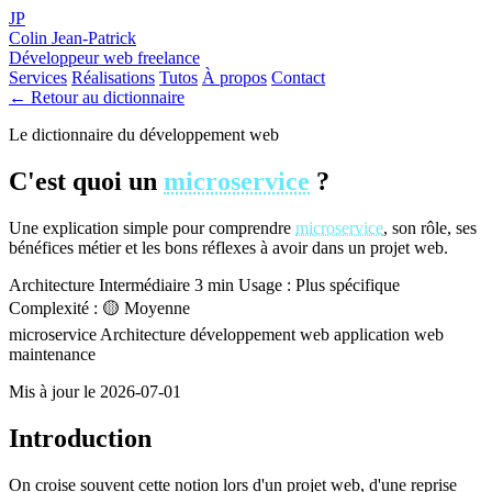
JP
Colin Jean-Patrick
Développeur web freelance
Services
Réalisations
Tutos
À propos
Contact
← Retour au dictionnaire
Le dictionnaire du développement web
C'est quoi un
microservice
?
Une explication simple pour comprendre
microservice
, son rôle, ses
bénéfices métier et les bons réflexes à avoir dans un projet web.
Architecture
Intermédiaire
3 min
Usage : Plus spécifique
Complexité : 🟡 Moyenne
microservice
Architecture
développement web
application web
maintenance
Mis à jour le 2026-07-01
Introduction
On croise souvent cette notion lors d'un projet web, d'une reprise