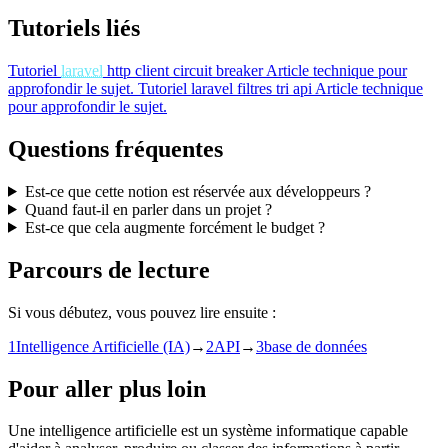
Tutoriels liés
Tutoriel
laravel
http client circuit breaker
Article technique pour
approfondir le sujet.
Tutoriel
laravel filtres tri api
Article technique
pour approfondir le sujet.
Questions fréquentes
Est-ce que cette notion est réservée aux développeurs ?
Quand faut-il en parler dans un projet ?
Est-ce que cela augmente forcément le budget ?
Parcours de lecture
Si vous débutez, vous pouvez lire ensuite :
1
Intelligence Artificielle (IA)
→
2
API
→
3
base de données
Pour aller plus loin
Une intelligence artificielle est un système informatique capable