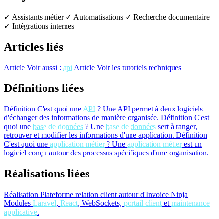
✓ Assistants métier
✓ Automatisations
✓ Recherche documentaire
✓ Intégrations internes
Articles liés
Article
Voir aussi :
api
Article
Voir les tutoriels techniques
Définitions liées
Définition
C'est quoi une
API
?
Une API permet à deux logiciels
d'échanger des informations de manière organisée.
Définition
C'est
quoi une
base de données
?
Une
base de données
sert à ranger,
retrouver et modifier les informations d'une application.
Définition
C'est quoi une
application métier
?
Une
application métier
est un
logiciel conçu autour des processus spécifiques d'une organisation.
Réalisations liées
Réalisation
Plateforme relation client autour d'Invoice Ninja
Modules
Laravel
,
React
, WebSockets,
portail client
et
maintenance
applicative
.