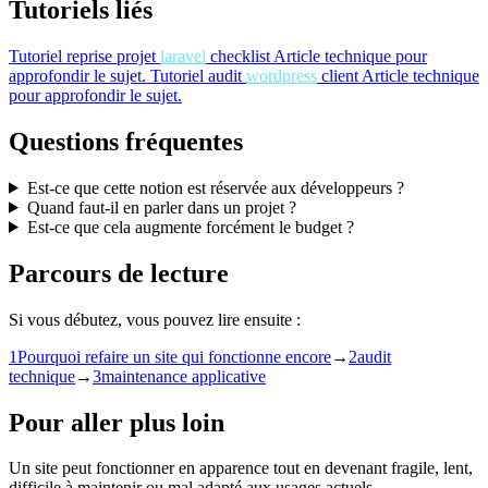
Tutoriels liés
Tutoriel
reprise projet
laravel
checklist
Article technique pour
approfondir le sujet.
Tutoriel
audit
wordpress
client
Article technique
pour approfondir le sujet.
Questions fréquentes
Est-ce que cette notion est réservée aux développeurs ?
Quand faut-il en parler dans un projet ?
Est-ce que cela augmente forcément le budget ?
Parcours de lecture
Si vous débutez, vous pouvez lire ensuite :
1
Pourquoi refaire un site qui fonctionne encore
→
2
audit
technique
→
3
maintenance applicative
Pour aller plus loin
Un site peut fonctionner en apparence tout en devenant fragile, lent,
difficile à maintenir ou mal adapté aux usages actuels.