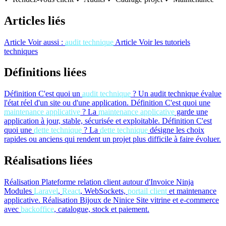
Articles liés
Article
Voir aussi :
audit technique
Article
Voir les tutoriels
techniques
Définitions liées
Définition
C'est quoi un
audit technique
?
Un audit technique évalue
l'état réel d'un site ou d'une application.
Définition
C'est quoi une
maintenance applicative
?
La
maintenance applicative
garde une
application à jour, stable, sécurisée et exploitable.
Définition
C'est
quoi une
dette technique
?
La
dette technique
désigne les choix
rapides ou anciens qui rendent un projet plus difficile à faire évoluer.
Réalisations liées
Réalisation
Plateforme relation client autour d'Invoice Ninja
Modules
Laravel
,
React
, WebSockets,
portail client
et maintenance
applicative.
Réalisation
Bijoux de Ninice
Site vitrine et e-commerce
avec
backoffice
, catalogue, stock et paiement.