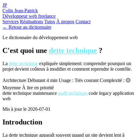
JP
Colin Jean-Patrick
Développeur web freelance
Services
Réalisations
Tutos
À propos
Contact
← Retour au dictionnaire
Le dictionnaire du développement web
C'est quoi une
dette technique
?
La
dette technique
expliquée simplement: comprendre pourquoi un
projet devient coûteux à modifier et comment reprendre le contrôle.
Architecture
Débutant
4 min
Usage : Très courant
Complexité : 🟡
Moyenne
À lire en priorité
dette technique
maintenance
audit technique
code legacy
application
web
Mis à jour le 2026-07-01
Introduction
La dette technique apparaît souvent quand un site devient lent à