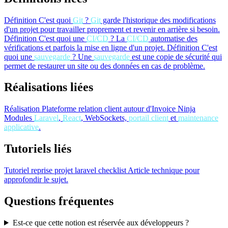
Définition
C'est quoi
Git
?
Git
garde l'historique des modifications
d'un projet pour travailler proprement et revenir en arrière si besoin.
Définition
C'est quoi une
CI/CD
?
La
CI/CD
automatise des
vérifications et parfois la mise en ligne d'un projet.
Définition
C'est
quoi une
sauvegarde
?
Une
sauvegarde
est une copie de sécurité qui
permet de restaurer un site ou des données en cas de problème.
Réalisations liées
Réalisation
Plateforme relation client autour d'Invoice Ninja
Modules
Laravel
,
React
, WebSockets,
portail client
et
maintenance
applicative
.
Tutoriels liés
Tutoriel
reprise projet laravel checklist
Article technique pour
approfondir le sujet.
Questions fréquentes
Est-ce que cette notion est réservée aux développeurs ?