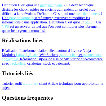
Définition
C'est quoi une
dette technique
?
La dette technique
désigne les choix rapides ou anciens qui rendent un projet plus
difficile à faire évoluer.
Définition
C'est quoi une
base de données
?
Une
base de données
sert à ranger, retrouver et modifier les
informations d'une application.
Définition
C'est quoi un
VPS
?
Un
VPS
est un serveur virtuel que l'on peut configurer plus librement
qu'un hébergement mutualisé.
Réalisations liées
Réalisation
Plateforme relation client autour d'Invoice Ninja
Modules
Laravel
,
React
, WebSockets,
portail client
et
maintenance
applicative
.
Réalisation
Bijoux de Ninice
Site vitrine et e-commerce
avec
backoffice
, catalogue, stock et paiement.
Tutoriels liés
Tutoriel
audit
wordpress
client
Article technique pour approfondir le
sujet.
Questions fréquentes