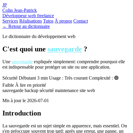
JP
Colin Jean-Patrick
Développeur web freelance
Services
Réalisations
Tutos
À propos
Contact
← Retour au dictionnaire
Le dictionnaire du développement web
C'est quoi une
sauvegarde
?
Une
sauvegarde
expliquée simplement: comprendre pourquoi elle
est indispensable pour protéger un site ou une application.
Sécurité
Débutant
3 min
Usage : Très courant
Complexité : 🟢
Faible
À lire en priorité
sauvegarde
backup
sécurité
maintenance
site web
Mis à jour le 2026-07-01
Introduction
La sauvegarde est un sujet simple en apparence, mais essentiel. On
s'en préoccupe souvent trop tard: après une erreur, une panne, un