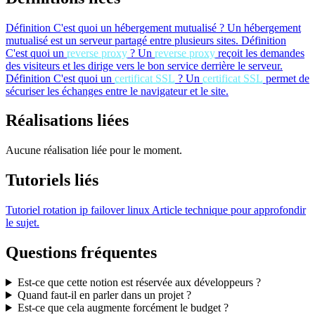
Définition
C'est quoi un hébergement mutualisé ?
Un hébergement
mutualisé est un serveur partagé entre plusieurs sites.
Définition
C'est quoi un
reverse proxy
?
Un
reverse proxy
reçoit les demandes
des visiteurs et les dirige vers le bon service derrière le serveur.
Définition
C'est quoi un
certificat SSL
?
Un
certificat SSL
permet de
sécuriser les échanges entre le navigateur et le site.
Réalisations liées
Aucune réalisation liée pour le moment.
Tutoriels liés
Tutoriel
rotation ip failover linux
Article technique pour approfondir
le sujet.
Questions fréquentes
Est-ce que cette notion est réservée aux développeurs ?
Quand faut-il en parler dans un projet ?
Est-ce que cela augmente forcément le budget ?