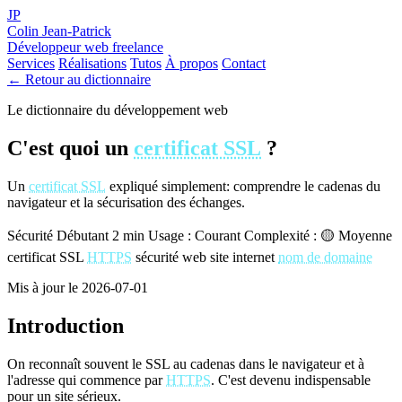
JP
Colin Jean-Patrick
Développeur web freelance
Services
Réalisations
Tutos
À propos
Contact
← Retour au dictionnaire
Le dictionnaire du développement web
C'est quoi un
certificat SSL
?
Un
certificat SSL
expliqué simplement: comprendre le cadenas du
navigateur et la sécurisation des échanges.
Sécurité
Débutant
2 min
Usage : Courant
Complexité : 🟡 Moyenne
certificat SSL
HTTPS
sécurité web
site internet
nom de domaine
Mis à jour le 2026-07-01
Introduction
On reconnaît souvent le SSL au cadenas dans le navigateur et à
l'adresse qui commence par
HTTPS
. C'est devenu indispensable
pour un site sérieux.