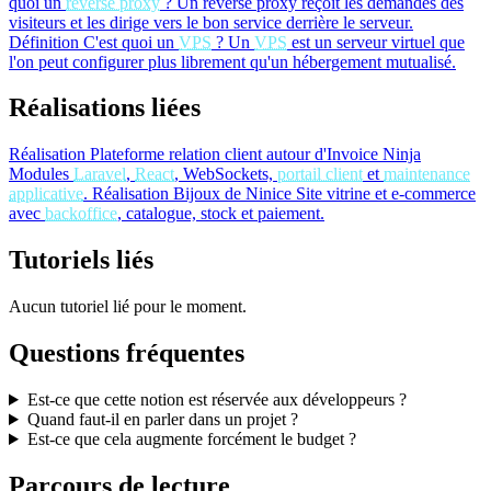
quoi un
reverse proxy
?
Un reverse proxy reçoit les demandes des
visiteurs et les dirige vers le bon service derrière le serveur.
Définition
C'est quoi un
VPS
?
Un
VPS
est un serveur virtuel que
l'on peut configurer plus librement qu'un hébergement mutualisé.
Réalisations liées
Réalisation
Plateforme relation client autour d'Invoice Ninja
Modules
Laravel
,
React
, WebSockets,
portail client
et
maintenance
applicative
.
Réalisation
Bijoux de Ninice
Site vitrine et e-commerce
avec
backoffice
, catalogue, stock et paiement.
Tutoriels liés
Aucun tutoriel lié pour le moment.
Questions fréquentes
Est-ce que cette notion est réservée aux développeurs ?
Quand faut-il en parler dans un projet ?
Est-ce que cela augmente forcément le budget ?
Parcours de lecture