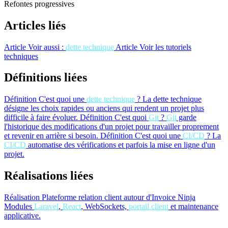
Refontes progressives
Articles liés
Article
Voir aussi :
dette technique
Article
Voir les tutoriels
techniques
Définitions liées
Définition
C'est quoi une
dette technique
?
La dette technique
désigne les choix rapides ou anciens qui rendent un projet plus
difficile à faire évoluer.
Définition
C'est quoi
Git
?
Git
garde
l'historique des modifications d'un projet pour travailler proprement
et revenir en arrière si besoin.
Définition
C'est quoi une
CI/CD
?
La
CI/CD
automatise des vérifications et parfois la mise en ligne d'un
projet.
Réalisations liées
Réalisation
Plateforme relation client autour d'Invoice Ninja
Modules
Laravel
,
React
, WebSockets,
portail client
et maintenance
applicative.