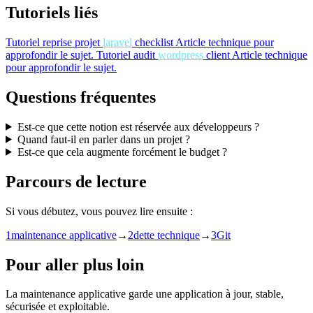
Tutoriels liés
Tutoriel
reprise projet
laravel
checklist
Article technique pour
approfondir le sujet.
Tutoriel
audit
wordpress
client
Article technique
pour approfondir le sujet.
Questions fréquentes
Est-ce que cette notion est réservée aux développeurs ?
Quand faut-il en parler dans un projet ?
Est-ce que cela augmente forcément le budget ?
Parcours de lecture
Si vous débutez, vous pouvez lire ensuite :
1
maintenance applicative
→
2
dette technique
→
3
Git
Pour aller plus loin
La maintenance applicative garde une application à jour, stable,
sécurisée et exploitable.