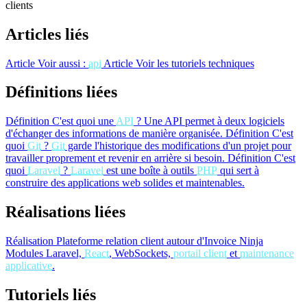
clients
Articles liés
Article
Voir aussi :
api
Article
Voir les tutoriels techniques
Définitions liées
Définition
C'est quoi une
API
?
Une API permet à deux logiciels
d'échanger des informations de manière organisée.
Définition
C'est
quoi
Git
?
Git
garde l'historique des modifications d'un projet pour
travailler proprement et revenir en arrière si besoin.
Définition
C'est
quoi
Laravel
?
Laravel
est une boîte à outils
PHP
qui sert à
construire des applications web solides et maintenables.
Réalisations liées
Réalisation
Plateforme relation client autour d'Invoice Ninja
Modules Laravel,
React
, WebSockets,
portail client
et
maintenance
applicative
.
Tutoriels liés