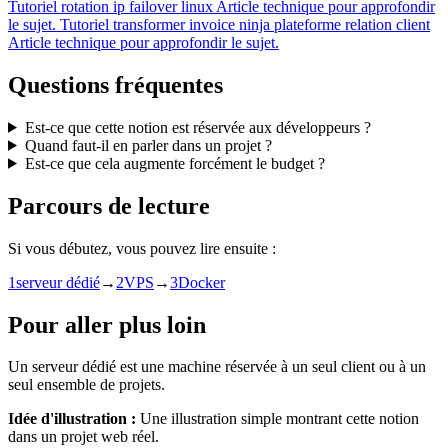
Tutoriel
rotation ip failover linux
Article technique pour approfondir
le sujet.
Tutoriel
transformer invoice ninja plateforme relation client
Article technique pour approfondir le sujet.
Questions fréquentes
Est-ce que cette notion est réservée aux développeurs ?
Quand faut-il en parler dans un projet ?
Est-ce que cela augmente forcément le budget ?
Parcours de lecture
Si vous débutez, vous pouvez lire ensuite :
1
serveur dédié
→
2
VPS
→
3
Docker
Pour aller plus loin
Un serveur dédié est une machine réservée à un seul client ou à un
seul ensemble de projets.
Idée d'illustration :
Une illustration simple montrant cette notion
dans un projet web réel.