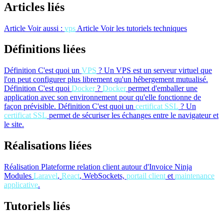
Articles liés
Article
Voir aussi :
vps
Article
Voir les tutoriels techniques
Définitions liées
Définition
C'est quoi un
VPS
?
Un VPS est un serveur virtuel que
l'on peut configurer plus librement qu'un hébergement mutualisé.
Définition
C'est quoi
Docker
?
Docker
permet d'emballer une
application avec son environnement pour qu'elle fonctionne de
façon prévisible.
Définition
C'est quoi un
certificat SSL
?
Un
certificat SSL
permet de sécuriser les échanges entre le navigateur et
le site.
Réalisations liées
Réalisation
Plateforme relation client autour d'Invoice Ninja
Modules
Laravel
,
React
, WebSockets,
portail client
et
maintenance
applicative
.
Tutoriels liés