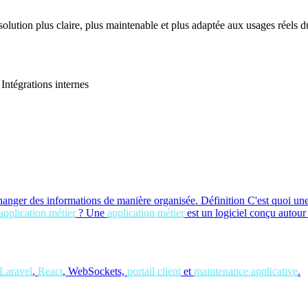
 solution plus claire, plus maintenable et plus adaptée aux usages réels du
Intégrations internes
hanger des informations de manière organisée.
Définition
C'est quoi un
application métier
?
Une
application métier
est un logiciel conçu autour
Laravel
,
React
, WebSockets,
portail client
et
maintenance applicative
.