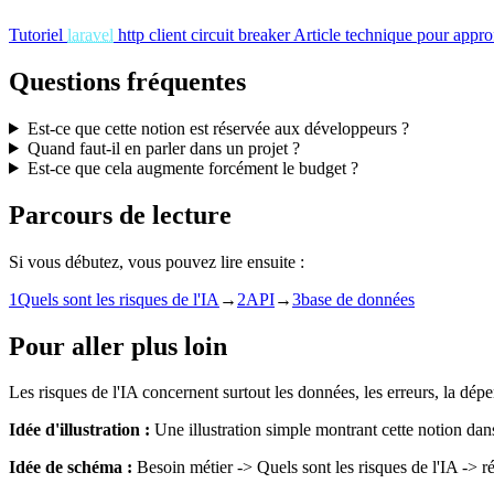
Tutoriel
laravel
http client circuit breaker
Article technique pour approf
Questions fréquentes
Est-ce que cette notion est réservée aux développeurs ?
Quand faut-il en parler dans un projet ?
Est-ce que cela augmente forcément le budget ?
Parcours de lecture
Si vous débutez, vous pouvez lire ensuite :
1
Quels sont les risques de l'IA
→
2
API
→
3
base de données
Pour aller plus loin
Les risques de l'IA concernent surtout les données, les erreurs, la dépe
Idée d'illustration :
Une illustration simple montrant cette notion dan
Idée de schéma :
Besoin métier -> Quels sont les risques de l'IA -> rés