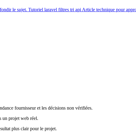
ondir le sujet.
Tutoriel
laravel filtres tri api
Article technique pour appro
ndance fournisseur et les décisions non vérifiées.
s un projet web réel.
ultat plus clair pour le projet.