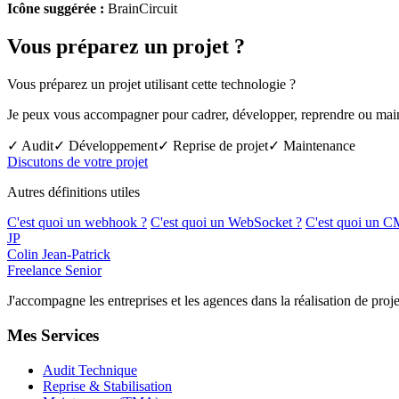
Icône suggérée :
BrainCircuit
Vous préparez un projet ?
Vous préparez un projet utilisant cette technologie ?
Je peux vous accompagner pour cadrer, développer, reprendre ou mainte
✓ Audit
✓ Développement
✓ Reprise de projet
✓ Maintenance
Discutons de votre projet
Autres définitions utiles
C'est quoi un webhook ?
C'est quoi un WebSocket ?
C'est quoi un C
JP
Colin Jean-Patrick
Freelance Senior
J'accompagne les entreprises et les agences dans la réalisation de p
Mes Services
Audit Technique
Reprise & Stabilisation