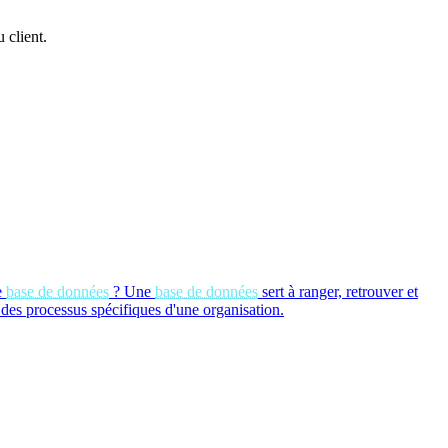
 client.
e
base de données
?
Une
base de données
sert à ranger, retrouver et
 des processus spécifiques d'une organisation.