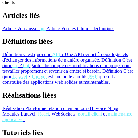
clients
Articles liés
Article
Voir aussi :
api
Article
Voir les tutoriels techniques
Définitions liées
Définition
C'est quoi une
API
?
Une API permet à deux logiciels
d'échanger des informations de manière organisée.
Définition
C'est
quoi
Git
?
Git
garde l'historique des modifications d'un projet pour
travailler proprement et revenir en arrière si besoin.
Définition
C'est
quoi
Laravel
?
Laravel
est une boîte à outils
PHP
qui sert à
construire des applications web solides et maintenables.
Réalisations liées
Réalisation
Plateforme relation client autour d'Invoice Ninja
Modules Laravel,
React
, WebSockets,
portail client
et
maintenance
applicative
.
Tutoriels liés