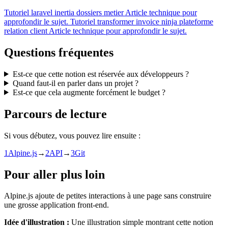
Tutoriel
laravel inertia dossiers metier
Article technique pour
approfondir le sujet.
Tutoriel
transformer invoice ninja plateforme
relation client
Article technique pour approfondir le sujet.
Questions fréquentes
Est-ce que cette notion est réservée aux développeurs ?
Quand faut-il en parler dans un projet ?
Est-ce que cela augmente forcément le budget ?
Parcours de lecture
Si vous débutez, vous pouvez lire ensuite :
1
Alpine.js
→
2
API
→
3
Git
Pour aller plus loin
Alpine.js ajoute de petites interactions à une page sans construire
une grosse application front-end.
Idée d'illustration :
Une illustration simple montrant cette notion