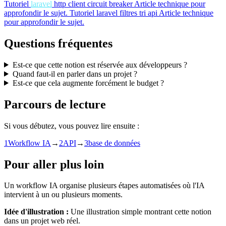
Tutoriel
laravel
http client circuit breaker
Article technique pour
approfondir le sujet.
Tutoriel
laravel filtres tri api
Article technique
pour approfondir le sujet.
Questions fréquentes
Est-ce que cette notion est réservée aux développeurs ?
Quand faut-il en parler dans un projet ?
Est-ce que cela augmente forcément le budget ?
Parcours de lecture
Si vous débutez, vous pouvez lire ensuite :
1
Workflow IA
→
2
API
→
3
base de données
Pour aller plus loin
Un workflow IA organise plusieurs étapes automatisées où l'IA
intervient à un ou plusieurs moments.
Idée d'illustration :
Une illustration simple montrant cette notion
dans un projet web réel.