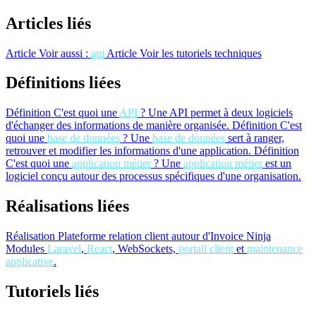
Articles liés
Article
Voir aussi :
api
Article
Voir les tutoriels techniques
Définitions liées
Définition
C'est quoi une
API
?
Une API permet à deux logiciels
d'échanger des informations de manière organisée.
Définition
C'est
quoi une
base de données
?
Une
base de données
sert à ranger,
retrouver et modifier les informations d'une application.
Définition
C'est quoi une
application métier
?
Une
application métier
est un
logiciel conçu autour des processus spécifiques d'une organisation.
Réalisations liées
Réalisation
Plateforme relation client autour d'Invoice Ninja
Modules
Laravel
,
React
, WebSockets,
portail client
et
maintenance
applicative
.
Tutoriels liés