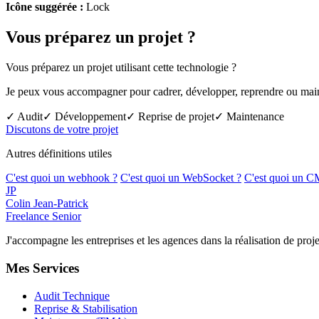
Icône suggérée :
Lock
Vous préparez un projet ?
Vous préparez un projet utilisant cette technologie ?
Je peux vous accompagner pour cadrer, développer, reprendre ou mainte
✓ Audit
✓ Développement
✓ Reprise de projet
✓ Maintenance
Discutons de votre projet
Autres définitions utiles
C'est quoi un webhook ?
C'est quoi un WebSocket ?
C'est quoi un C
JP
Colin Jean-Patrick
Freelance Senior
J'accompagne les entreprises et les agences dans la réalisation de p
Mes Services
Audit Technique
Reprise & Stabilisation