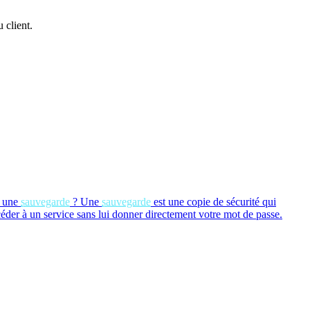
 client.
i une
sauvegarde
?
Une
sauvegarde
est une copie de sécurité qui
céder à un service sans lui donner directement votre mot de passe.