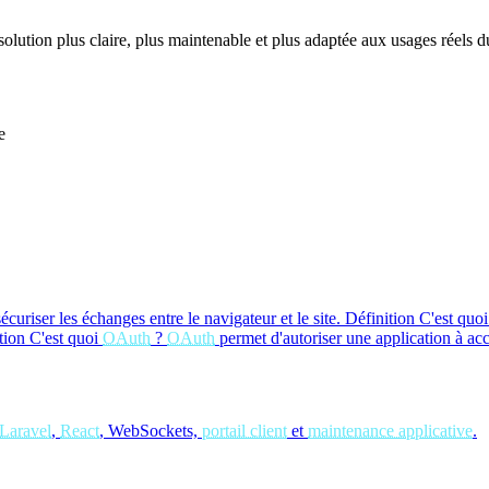
 solution plus claire, plus maintenable et plus adaptée aux usages réels du
e
curiser les échanges entre le navigateur et le site.
Définition
C'est quo
tion
C'est quoi
OAuth
?
OAuth
permet d'autoriser une application à ac
Laravel
,
React
, WebSockets,
portail client
et
maintenance applicative
.