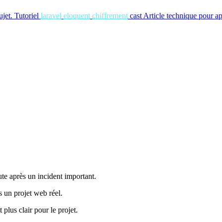
ujet.
Tutoriel
laravel
eloquent
chiffrement
cast
Article technique pour ap
ute après un incident important.
s un projet web réel.
 plus clair pour le projet.