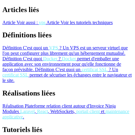
Articles liés
Article
Voir aussi :
vps
Article
Voir les tutoriels techniques
Définitions liées
Définition
C'est quoi un
VPS
?
Un VPS est un serveur virtuel que
l'on peut configurer plus librement qu'un hébergement mutualisé.
Définition
C'est quoi
Docker
?
Docker
permet d'emballer une
application avec son environnement pour qu'elle fonctionne de
façon prévisible.
Définition
C'est quoi un
certificat SSL
?
Un
certificat SSL
permet de sécuriser les échanges entre le navigateur et
le site.
Réalisations liées
Réalisation
Plateforme relation client autour d'Invoice Ninja
Modules
Laravel
,
React
, WebSockets,
portail client
et
maintenance
applicative
.
Tutoriels liés