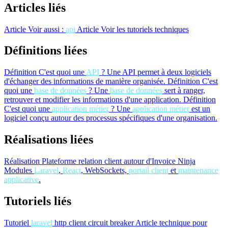
Articles liés
Article
Voir aussi :
api
Article
Voir les tutoriels techniques
Définitions liées
Définition
C'est quoi une
API
?
Une API permet à deux logiciels
d'échanger des informations de manière organisée.
Définition
C'est
quoi une
base de données
?
Une
base de données
sert à ranger,
retrouver et modifier les informations d'une application.
Définition
C'est quoi une
application métier
?
Une
application métier
est un
logiciel conçu autour des processus spécifiques d'une organisation.
Réalisations liées
Réalisation
Plateforme relation client autour d'Invoice Ninja
Modules
Laravel
,
React
, WebSockets,
portail client
et
maintenance
applicative
.
Tutoriels liés
Tutoriel
laravel
http client circuit breaker
Article technique pour