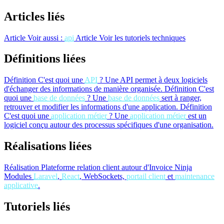
Articles liés
Article
Voir aussi :
api
Article
Voir les tutoriels techniques
Définitions liées
Définition
C'est quoi une
API
?
Une API permet à deux logiciels
d'échanger des informations de manière organisée.
Définition
C'est
quoi une
base de données
?
Une
base de données
sert à ranger,
retrouver et modifier les informations d'une application.
Définition
C'est quoi une
application métier
?
Une
application métier
est un
logiciel conçu autour des processus spécifiques d'une organisation.
Réalisations liées
Réalisation
Plateforme relation client autour d'Invoice Ninja
Modules
Laravel
,
React
, WebSockets,
portail client
et
maintenance
applicative
.
Tutoriels liés