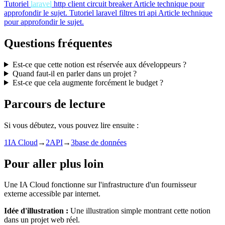
Tutoriel
laravel
http client circuit breaker
Article technique pour
approfondir le sujet.
Tutoriel
laravel filtres tri api
Article technique
pour approfondir le sujet.
Questions fréquentes
Est-ce que cette notion est réservée aux développeurs ?
Quand faut-il en parler dans un projet ?
Est-ce que cela augmente forcément le budget ?
Parcours de lecture
Si vous débutez, vous pouvez lire ensuite :
1
IA Cloud
→
2
API
→
3
base de données
Pour aller plus loin
Une IA Cloud fonctionne sur l'infrastructure d'un fournisseur
externe accessible par internet.
Idée d'illustration :
Une illustration simple montrant cette notion
dans un projet web réel.