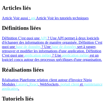
Articles liés
Article
Voir aussi :
api
Article
Voir les tutoriels techniques
Définitions liées
Définition
C'est quoi une
API
?
Une API permet à deux logiciels
d'échanger des informations de manière organisée.
Définition
C'est
quoi une
base de données
?
Une
base de données
sert à ranger,
retrouver et modifier les informations d'une application.
Définition
C'est quoi une
application métier
?
Une
application métier
est un
logiciel conçu autour des processus spécifiques d'une organisation.
Réalisations liées
Réalisation
Plateforme relation client autour d'Invoice Ninja
Modules
Laravel
,
React
, WebSockets,
portail client
et
maintenance
applicative
.
Tutoriels liés