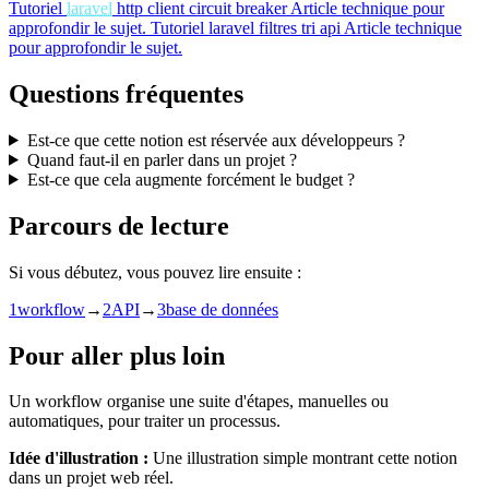
Tutoriel
laravel
http client circuit breaker
Article technique pour
approfondir le sujet.
Tutoriel
laravel filtres tri api
Article technique
pour approfondir le sujet.
Questions fréquentes
Est-ce que cette notion est réservée aux développeurs ?
Quand faut-il en parler dans un projet ?
Est-ce que cela augmente forcément le budget ?
Parcours de lecture
Si vous débutez, vous pouvez lire ensuite :
1
workflow
→
2
API
→
3
base de données
Pour aller plus loin
Un workflow organise une suite d'étapes, manuelles ou
automatiques, pour traiter un processus.
Idée d'illustration :
Une illustration simple montrant cette notion
dans un projet web réel.