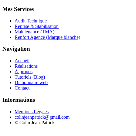
Mes Services
Audit Technique
Reprise & Stabilisation
Maintenance (TMA)
Renfort Agence (Marque blanche)
Navigation
Accueil
Réalisations
À propos
Tutoriels (Blog)
Dictionnaire web
Contact
Informations
Mentions Légales
colinjeanpatrick@gmail.com
©
Colin Jean-Patrick