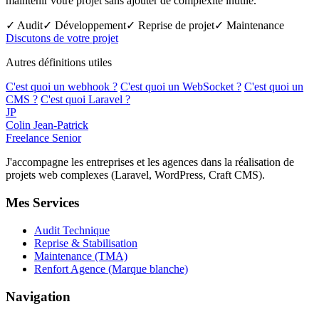
maintenir votre projet sans ajouter de complexité inutile.
✓ Audit
✓ Développement
✓ Reprise de projet
✓ Maintenance
Discutons de votre projet
Autres définitions utiles
C'est quoi un webhook ?
C'est quoi un WebSocket ?
C'est quoi un
CMS ?
C'est quoi Laravel ?
JP
Colin Jean-Patrick
Freelance Senior
J'accompagne les entreprises et les agences dans la réalisation de
projets web complexes (Laravel, WordPress, Craft CMS).
Mes Services
Audit Technique
Reprise & Stabilisation
Maintenance (TMA)
Renfort Agence (Marque blanche)
Navigation