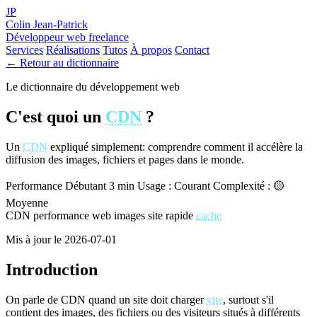
JP
Colin Jean-Patrick
Développeur web freelance
Services
Réalisations
Tutos
À propos
Contact
← Retour au dictionnaire
Le dictionnaire du développement web
C'est quoi un
CDN
?
Un
CDN
expliqué simplement: comprendre comment il accélère la
diffusion des images, fichiers et pages dans le monde.
Performance
Débutant
3 min
Usage : Courant
Complexité : 🟡
Moyenne
CDN
performance web
images
site rapide
cache
Mis à jour le 2026-07-01
Introduction
On parle de CDN quand un site doit charger
vite
, surtout s'il
contient des images, des fichiers ou des visiteurs situés à différents