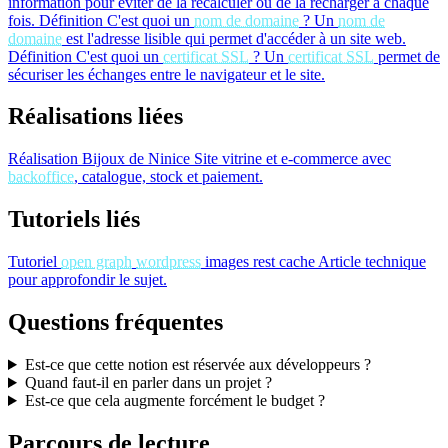
information pour éviter de la recalculer ou de la recharger à chaque
fois.
Définition
C'est quoi un
nom de domaine
?
Un
nom de
domaine
est l'adresse lisible qui permet d'accéder à un site web.
Définition
C'est quoi un
certificat SSL
?
Un
certificat SSL
permet de
sécuriser les échanges entre le navigateur et le site.
Réalisations liées
Réalisation
Bijoux de Ninice
Site vitrine et e-commerce avec
backoffice
, catalogue, stock et paiement.
Tutoriels liés
Tutoriel
open graph
wordpress
images rest cache
Article technique
pour approfondir le sujet.
Questions fréquentes
Est-ce que cette notion est réservée aux développeurs ?
Quand faut-il en parler dans un projet ?
Est-ce que cela augmente forcément le budget ?
Parcours de lecture