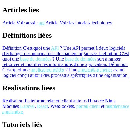
Articles liés
Article
Voir aussi :
api
Article
Voir les tutoriels techniques
Définitions liées
Définition
C'est quoi une
API
?
Une API permet à deux logiciels
d'échanger des informations de manière organisée.
Définition
C'est
quoi une
base de données
?
Une
base de données
sert à ranger,
retrouver et modifier les informations d'une application.
Définition
C'est quoi une
application métier
?
Une
application métier
est un
logiciel conçu autour des processus spécifiques d'une organisation.
Réalisations liées
Réalisation
Plateforme relation client autour d'Invoice Ninja
Modules
Laravel
,
React
, WebSockets,
portail client
et
maintenance
applicative
.
Tutoriels liés