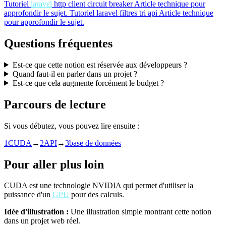
Tutoriel
laravel
http client circuit breaker
Article technique pour
approfondir le sujet.
Tutoriel
laravel filtres tri api
Article technique
pour approfondir le sujet.
Questions fréquentes
Est-ce que cette notion est réservée aux développeurs ?
Quand faut-il en parler dans un projet ?
Est-ce que cela augmente forcément le budget ?
Parcours de lecture
Si vous débutez, vous pouvez lire ensuite :
1
CUDA
→
2
API
→
3
base de données
Pour aller plus loin
CUDA est une technologie NVIDIA qui permet d'utiliser la
puissance d'un
GPU
pour des calculs.
Idée d'illustration :
Une illustration simple montrant cette notion
dans un projet web réel.