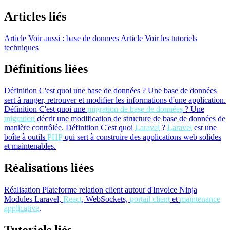
Articles liés
Article
Voir aussi : base de donnees
Article
Voir les tutoriels
techniques
Définitions liées
Définition
C'est quoi une base de données ?
Une base de données
sert à ranger, retrouver et modifier les informations d'une application.
Définition
C'est quoi une
migration de base de données
?
Une
migration
décrit une modification de structure de base de données de
manière contrôlée.
Définition
C'est quoi
Laravel
?
Laravel
est une
boîte à outils
PHP
qui sert à construire des applications web solides
et maintenables.
Réalisations liées
Réalisation
Plateforme relation client autour d'Invoice Ninja
Modules Laravel,
React
, WebSockets,
portail client
et
maintenance
applicative
.