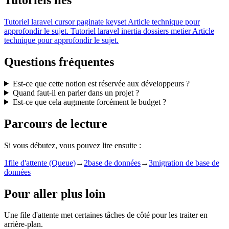
Tutoriels liés
Tutoriel
laravel cursor paginate keyset
Article technique pour
approfondir le sujet.
Tutoriel
laravel inertia dossiers metier
Article
technique pour approfondir le sujet.
Questions fréquentes
Est-ce que cette notion est réservée aux développeurs ?
Quand faut-il en parler dans un projet ?
Est-ce que cela augmente forcément le budget ?
Parcours de lecture
Si vous débutez, vous pouvez lire ensuite :
1
file d'attente (Queue)
→
2
base de données
→
3
migration de base de
données
Pour aller plus loin
Une file d'attente met certaines tâches de côté pour les traiter en
arrière-plan.