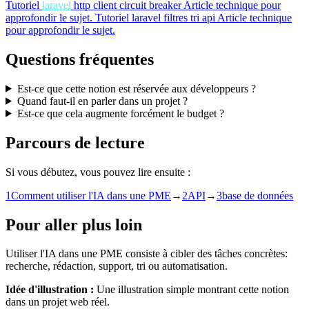
Tutoriel
laravel
http client circuit breaker
Article technique pour
approfondir le sujet.
Tutoriel
laravel filtres tri api
Article technique
pour approfondir le sujet.
Questions fréquentes
Est-ce que cette notion est réservée aux développeurs ?
Quand faut-il en parler dans un projet ?
Est-ce que cela augmente forcément le budget ?
Parcours de lecture
Si vous débutez, vous pouvez lire ensuite :
1
Comment utiliser l'IA dans une PME
→
2
API
→
3
base de données
Pour aller plus loin
Utiliser l'IA dans une PME consiste à cibler des tâches concrètes:
recherche, rédaction, support, tri ou automatisation.
Idée d'illustration :
Une illustration simple montrant cette notion
dans un projet web réel.