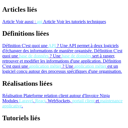
Articles liés
Article
Voir aussi :
api
Article
Voir les tutoriels techniques
Définitions liées
Définition
C'est quoi une
API
?
Une API permet à deux logiciels
d'échanger des informations de manière organisée.
Définition
C'est
quoi une
base de données
?
Une
base de données
sert à ranger,
retrouver et modifier les informations d'une application.
Définition
C'est quoi une
application métier
?
Une
application métier
est un
logiciel conçu autour des processus spécifiques d'une organisation.
Réalisations liées
Réalisation
Plateforme relation client autour d'Invoice Ninja
Modules
Laravel
,
React
, WebSockets,
portail client
et
maintenance
applicative
.
Tutoriels liés