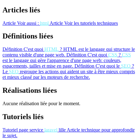
Articles liés
Article
Voir aussi :
html
Article
Voir les tutoriels techniques
Définitions liées
Définition
C'est quoi
HTML
?
HTML est le langage qui structure le
contenu visible d'une page web.
Définition
C'est quoi
CSS
?
CSS
est le langage qui gère l'apparence d'une page web: couleurs,
espacements, tailles et mise en page.
Définition
C'est quoi le
SEO
?
Le
SEO
regroupe les actions qui aident un site à être mieux compris
et mieux classé par les moteurs de recherche.
Réalisations liées
Aucune réalisation liée pour le moment.
Tutoriels liés
Tutoriel
page service
laravel
lille
Article technique pour approfondir
le sujet.