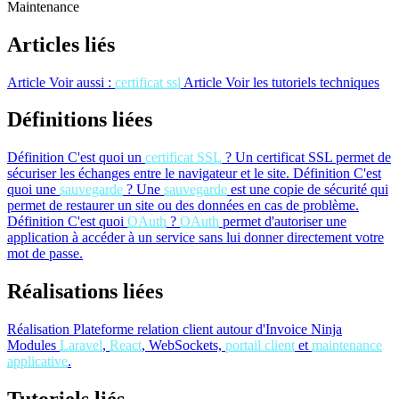
Maintenance
Articles liés
Article
Voir aussi :
certificat ssl
Article
Voir les tutoriels techniques
Définitions liées
Définition
C'est quoi un
certificat SSL
?
Un certificat SSL permet de
sécuriser les échanges entre le navigateur et le site.
Définition
C'est
quoi une
sauvegarde
?
Une
sauvegarde
est une copie de sécurité qui
permet de restaurer un site ou des données en cas de problème.
Définition
C'est quoi
OAuth
?
OAuth
permet d'autoriser une
application à accéder à un service sans lui donner directement votre
mot de passe.
Réalisations liées
Réalisation
Plateforme relation client autour d'Invoice Ninja
Modules
Laravel
,
React
, WebSockets,
portail client
et
maintenance
applicative
.