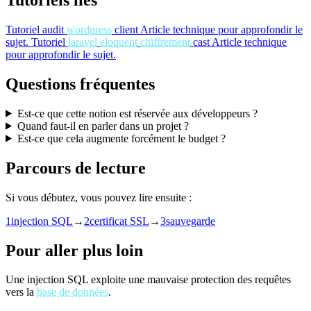
Tutoriels liés
Tutoriel
audit
wordpress
client
Article technique pour approfondir le
sujet.
Tutoriel
laravel
eloquent
chiffrement
cast
Article technique
pour approfondir le sujet.
Questions fréquentes
Est-ce que cette notion est réservée aux développeurs ?
Quand faut-il en parler dans un projet ?
Est-ce que cela augmente forcément le budget ?
Parcours de lecture
Si vous débutez, vous pouvez lire ensuite :
1
injection SQL
→
2
certificat SSL
→
3
sauvegarde
Pour aller plus loin
Une injection SQL exploite une mauvaise protection des requêtes
vers la
base de données
.