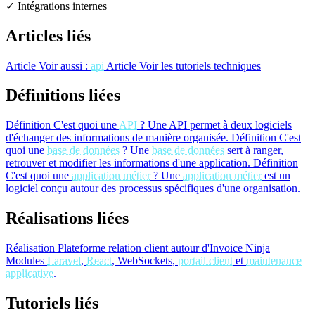
✓ Intégrations internes
Articles liés
Article
Voir aussi :
api
Article
Voir les tutoriels techniques
Définitions liées
Définition
C'est quoi une
API
?
Une API permet à deux logiciels
d'échanger des informations de manière organisée.
Définition
C'est
quoi une
base de données
?
Une
base de données
sert à ranger,
retrouver et modifier les informations d'une application.
Définition
C'est quoi une
application métier
?
Une
application métier
est un
logiciel conçu autour des processus spécifiques d'une organisation.
Réalisations liées
Réalisation
Plateforme relation client autour d'Invoice Ninja
Modules
Laravel
,
React
, WebSockets,
portail client
et
maintenance
applicative
.
Tutoriels liés